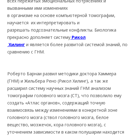
всех пережитых эмоциональных потрясениях и
вызванными ими изменениях
в организме на основе компьютерной томографии,
научается их интерпретировать и
разрешать подсознательные конфликты. Биологика
прекрасно дополняет систему
Рикол
Хилинг
и является более развитой системой знаний, по
сравнению с ГНМ.
Роберто Барнаи развил методики доктора Хаммера
(ГНМ) и Жильбера Рено (Рикол Хилинг), а так же
расширил систему научных знаний ГНМ анализом
томографии головного мозга (СТ), что позволило ему
создать «Атлас органов», содержащий точную
взаимосвязь между изменениями в конкретной зоне
головного мозга (ствол головного мозга, белое
вещество, мозжечок, кора головного мозга), с
уточнением зависимости в каком полушарии находится