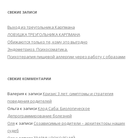
СВЕЖИЕ ЗАПИСИ
Выход из треугольника Карпмана
ЛОВУШКА ТРЕУГОЛЬНИКА КАРПМАНА
Обижаются только те, кому это выгодно
Эндометриоз. Психосоматика.
Психотерапия пищевой аллергии через работу с образами
СВЕЖИЕ КОММЕНТАРИИ
Валерия
к записи
Кризис 3 лет: симптомы и стратегия
поведения родителей
Ольга
к записи
Клод Саба: Биологическое
Депрограммирование болезней
Оля
к записи
Созависимые родители – архитекторы наших
судеб