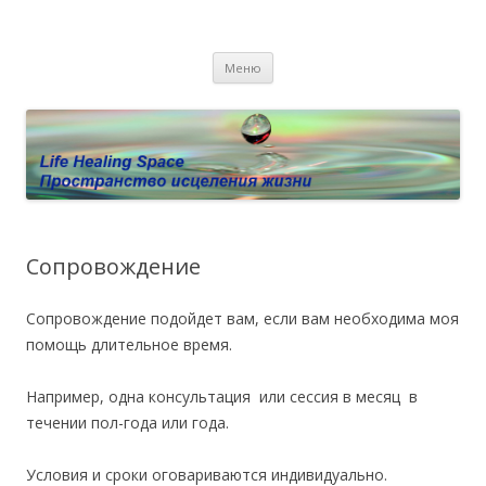
Пространство исцеления жизни.
Этот сайт о Квантовом процессинге LHS, Терапии QHS ,,
Перейти к содержимому
исцелении воспоминанием и ренкарнационике. Услуги.
Личный сайт Елены Барымовой
Меню
Консультации
Сопровождение
Сопровождение подойдет вам, если вам необходима моя
помощь длительное время.
Например, одна консультация или сессия в месяц в
течении пол-года или года.
Условия и сроки оговариваются индивидуально.