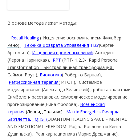
В основе метода лежат методы:
Recall Healing
( Исцеление воспоминанием- Жильбер
Рено)
,
Техника Возврата Управления
ТВУ
(Сергей
Артемьев),
Исцеления временных линий
, Апкодинг
(Лерона Наринская),
RPT
(РПТ- 1,2,3-
Rapid Personal
Transformation
—
Быстрая личная трансформация-
Саймон Роуз )
,
Биологика
( Роберто Барнаи)
,
Регрессионная терапия
( ИТОП), Системное
моделирование (Александр Зелинский) , работа с картами
Симболон- расстановки, символическое моделирование,
прогнозирование(Нина Фролова),
ВсеЛенская
терапия
(Леонид Тальпис)
,
Matrix Energetics Ричарда
Бартлетта
,
QHS
(
QUANTUM HEALING SPACE – MENTAL
AND EMOTIONAL FREEDOM- Рафал Рословец и Кинга
Душиньска), Реинкарнационика (Марис Дрешманис),