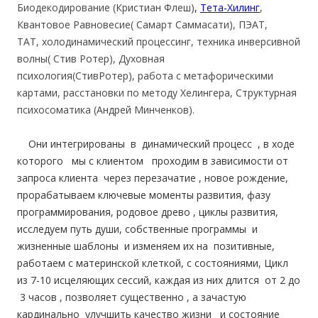
Биодекодирование (Кристиан Флеш)
,
Тета-Хилинг
,
Квантовое Равновесие( Самарт Саммасати), ПЭАТ,
ТАТ, холодинамический процессинг, техника инверсивной
волны( Стив Ротер), Духовная
психология(СтивРотер), работа с метафорическими
картами, расстановки по методу Хелингера, Структурная
психосоматика (Андрей Минченков).
Они интегрированы в динамический процесс , в ходе
которого мы с клиентом проходим в зависимости от
запроса клиента через перезачатие , новое рождение,
прорабатываем ключевые моменты развития, фазу
программирования, родовое древо , циклы развития,
исследуем путь души, собственные программы и
жизненные шаблоны и изменяем их на позитивные,
работаем с материнской клеткой, с состояниями, Цикл
из 7-10 исцеляющих сессий, каждая из них длится от 2 до
3 часов , позволяет существенно , а зачастую
кардинально улучшить качество жизни и состояние