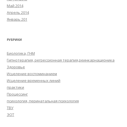
Май 2014
Апрель 2014
Январь 201
РУБРИКИ
Биологика, ГНМ
Гипнотерапия, регрессионная терапия,реинкарнационика
Здоровье
Исцеление воспоминанием
Исцеление временных линий
практики
Процессинг
психология, перинатальная психология
ТВУ
ЭОТ