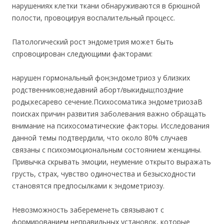
нарушениях клетки ткани обнаруживаются в брюшной
полости, провоцируя воспалительный процесс.
Патологический рост эндометрия может быть
спровоцирован следующими факторами:
нарушен гормональный фон;эндометриоз у близких
родственников;недавний аборт/выкидыш;поздние
роды;кесарево сечение.Психосоматика эндометриозаВ
поисках причин развития заболевания важно обращать
внимание на психосоматические факторы. Исследования
данной темы подтвердили, что около 80% случаев
связаны с психоэмоциональным состоянием женщины.
Привычка скрывать эмоции, неумение открыто выражать
грусть, страх, чувство одиночества и безысходности
становятся предпосылками к эндометриозу.
Невозможность забеременеть связывают с
формированием неправильных установок, которые