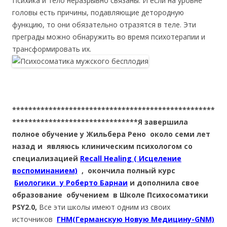
Психика и тело неразрывно связаны. И если на уровне
головы есть причины, подавляющие детородную
функцию, то они обязательно отразятся в теле. Эти
преграды можно обнаружить во время психотерапии и
трансформировать их.
**************************************************
*******************************Я завершила
полное обучение у Жильбера Рено около семи лет
назад и являюсь клиническим психологом со
специализацией
Recall Healing ( Исцеление
воспоминанием)
, окончила полный курс
Биологики у Роберто Барнаи
и дополнила свое
образование обучением в Школе Психосоматики
PSY2.0,
Все эти школы имеют одним из своих
источников
ГНМ(Германскую Новую Медицину-GNM)