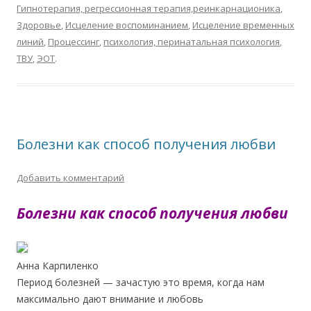
Гипнотерапия, регрессионная терапия,реинкарнационика
,
Здоровье
,
Исцеление воспоминанием
,
Исцеление временных
линий
,
Процессинг
,
психология, перинатальная психология
,
ТВУ
,
ЭОТ
.
Болезни как способ получения любви
Добавить комментарий
Болезни как способ получения любви
Анна Карпиленко
Период болезней — зачастую это время, когда нам
максимально дают внимание и любовь