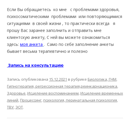
Если Вы обращаетесь ко мне с проблемами здоровья,
психосоматическими проблемами или повторяющимися
ситуациями в своей жизни , то практически всегда я
прошу Вас заранее заполнить и отправить мне
клиентскую анкету, С ней вы можете ознакомиться
здесь:
моя анкета
. Само по себе заполнение анкеты
бывает весьма терапевтично и полезно
Запись на консультацию
Запись опубликована
15.12.2021
в рубрике
Биологика, ГНМ
,
Гипнотерапия, регрессионная терапия,реинкарнационика
,
Здоровье
,
Исцеление воспоминанием
,
Исцеление временных
линий
,
Процессинг
,
психология, перинатальная психология
,
ТВУ
,
ЭОТ
.