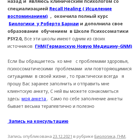
назад и являюсь клиническим психологом со
специализацией
Recall Healing ( Исцеление
воспоминанием)
, окончила полный курс
Биологики у Роберто Барнаи
и дополнила свое
образование обучением в Школе Психосоматики
PSY2.0,
Все эти школы имеют одним из своих
источников
ГНМ(Германскую Новую Медицину-GNM)
Если Вы обращаетесь ко мне с проблемами здоровья,
психосоматическими проблемами или повторяющимися
ситуациями в своей жизни , то практически всегда я
прошу Вас заранее заполнить и отправить мне
клиентскую анкету, С ней вы можете ознакомиться
здесь:
моя анкета
. Само по себе заполнение анкеты
бывает весьма терапевтично и полезно
Запись на консультацию
Запись опубликована
23.12.2021
в рубрике
Биологика, ГНМ
,