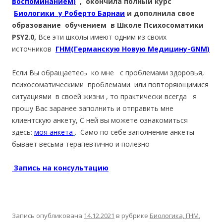
воспоминанием)
, окончила полный курс
Биологики у Роберто Барнаи
и дополнила свое
образование обучением в Школе Психосоматики
PSY2.0,
Все эти школы имеют одним из своих
источников
ГНМ(Германскую Новую Медицину-GNM)
Если Вы обращаетесь ко мне с проблемами здоровья,
психосоматическими проблемами или повторяющимися
ситуациями в своей жизни , то практически всегда я
прошу Вас заранее заполнить и отправить мне
клиентскую анкету, С ней вы можете ознакомиться
здесь:
моя анкета
. Само по себе заполнение анкеты
бывает весьма терапевтично и полезно
Запись на консультацию
Запись опубликована
14.12.2021
в рубрике
Биологика, ГНМ
,