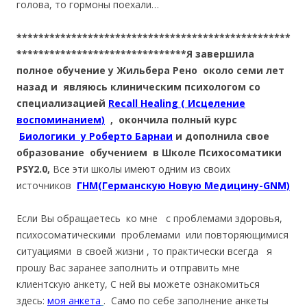
голова, то гормоны поехали…
**************************************************
*******************************Я завершила
полное обучение у Жильбера Рено около семи лет
назад и являюсь клиническим психологом со
специализацией
Recall Healing ( Исцеление
воспоминанием)
, окончила полный курс
Биологики у Роберто Барнаи
и дополнила свое
образование обучением в Школе Психосоматики
PSY2.0,
Все эти школы имеют одним из своих
источников
ГНМ(Германскую Новую Медицину-GNM)
Если Вы обращаетесь ко мне с проблемами здоровья,
психосоматическими проблемами или повторяющимися
ситуациями в своей жизни , то практически всегда я
прошу Вас заранее заполнить и отправить мне
клиентскую анкету, С ней вы можете ознакомиться
здесь:
моя анкета
. Само по себе заполнение анкеты