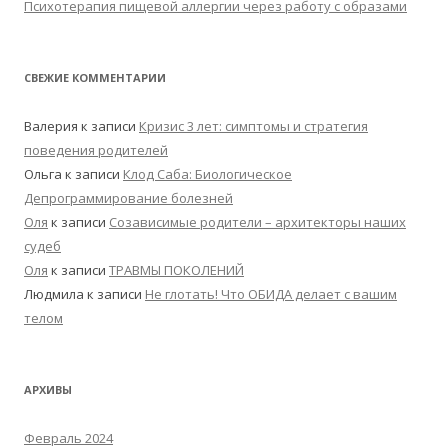
Психотерапия пищевой аллергии через работу с образами
СВЕЖИЕ КОММЕНТАРИИ
Валерия
к записи
Кризис 3 лет: симптомы и стратегия
поведения родителей
Ольга
к записи
Клод Саба: Биологическое
Депрограммирование болезней
Оля
к записи
Созависимые родители – архитекторы наших
судеб
Оля
к записи
ТРАВМЫ ПОКОЛЕНИЙ
Людмила
к записи
Не глотать! Что ОБИДА делает с вашим
телом
АРХИВЫ
Февраль 2024