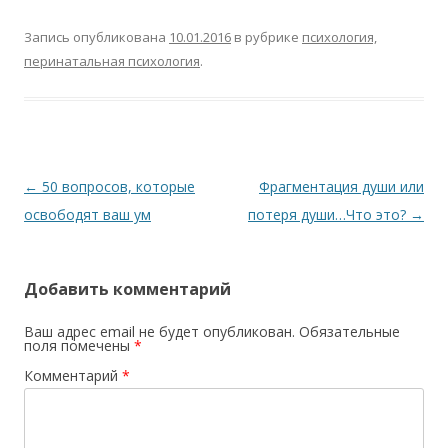
Запись опубликована
10.01.2016
в рубрике
психология,
перинатальная психология
.
Навигация по записям
←
50 вопросов, которые
Фрагментация души или
освободят ваш ум
потеря души…Что это?
→
Добавить комментарий
Ваш адрес email не будет опубликован.
Обязательные
поля помечены
*
Комментарий
*