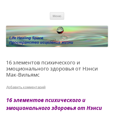
Пространство исцеления жизни.
Этот сайт о Квантовом процессинге LHS, Терапии QHS ,,
Перейти к содержимому
исцелении воспоминанием и ренкарнационике. Услуги.
Личный сайт Елены Барымовой
Меню
Консультации
16 элементов психического и
эмоционального здоровья от Нэнси
Мак-Вильямс
Добавить комментарий
16 элементов психического и
эмоционального здоровья от Нэнси