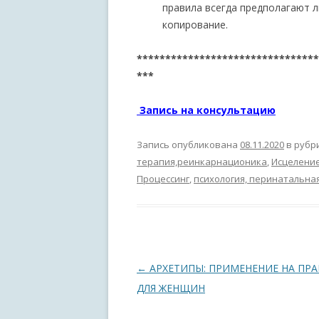
правила всегда предполагают 
копирование.
********************************
***
Запись на консультацию
Запись опубликована
08.11.2020
в рубр
терапия,реинкарнационика
,
Исцелени
Процессинг
,
психология, перинатальна
Навигация по записям
←
АРХЕТИПЫ: ПРИМЕНЕНИЕ НА ПРА
ДЛЯ ЖЕНЩИН