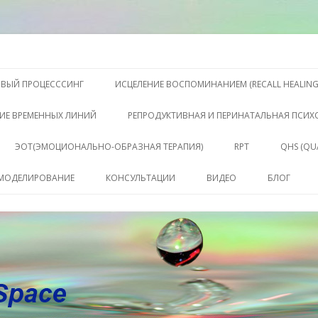
S, Терапии QHS ,, исцелении воспоминанием и ренкарнационике. Услу
еления жизни. Личный сайт Ел
Перейти к содержимому
ОВЫЙ ПРОЦЕСССИНГ
ИСЦЕЛЕНИЕ ВОСПОМИНАНИЕМ (RECALL HEALING
ИЕ ВРЕМЕННЫХ ЛИНИЙ
РЕПРОДУКТИВНАЯ И ПЕРИНАТАЛЬНАЯ ПСИ
ЭОТ(ЭМОЦИОНАЛЬНО-ОБРАЗНАЯ ТЕРАПИЯ)
RPT
QHS (QU
КЛЮЧЕ
 МОДЕЛИРОВАНИЕ
КОНСУЛЬТАЦИИ
ВИДЕО
БЛОГ
СОСТО
КОНСУЛЬТАЦИЯ
САБАХУТ
ПАКЕТ СЕССИЙ И
КОНСУЛЬТАЦИЙ
СОПРОВОЖДЕНИЕ
КОУЧИНГ ДО РЕЗУЛЬТАТА