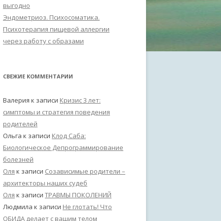
выгодно
Эндометриоз. Психосоматика.
Психотерапия пищевой аллергии
через работу с образами
СВЕЖИЕ КОММЕНТАРИИ
Валерия
к записи
Кризис 3 лет:
симптомы и стратегия поведения
родителей
Ольга
к записи
Клод Саба:
Биологическое Депрограммирование
болезней
Оля
к записи
Созависимые родители –
архитекторы наших судеб
Оля
к записи
ТРАВМЫ ПОКОЛЕНИЙ
Людмила
к записи
Не глотать! Что
ОБИДА делает с вашим телом