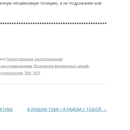
личную независимую позицию, а не подражание или
**********************************************
ике
Гипнотерапия, регрессионная
е воспоминанием
,
Исцеление временных линий
,
я психология
,
ТВУ
,
ЭОТ
.
КТИКЕ
Я ЛЮБЛЮ ТЕБЯ = Я РЯДОМ С ТОБОЙ.
→