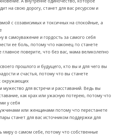
хновение. А внутренне одиночество, которое
дит на свою дорогу, станет для вас ресурсом и
мой с созависимых и токсичных на спокойные, а
е
у в самоуважение и гордость за самого себя
нести ее боль, потому что наконец-то станете
е главное поверите, что без вас, мама великолепно
своего прошлого и будущего, кто вы и для чего вы
адости и счастья, потому что вы станете
к окружающих
и мужество для встречи и расставаний. Ведь вы
тавание, как крах или ужасную потерею, потому что
ми у себя
мужчинами или женщинами потому что перестанете
е пары станет для вас источником поддержки для
ь миру о самом себе, потому что собственные