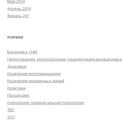
Май 2014
Апрель 2014
Январь 201
РУБРИКИ
Биологика, ГНМ
Гипнотерапия, регрессионная терапия,реинкарнационика
Здоровье
Исцеление воспоминанием
Исцеление временных линий
практики
Процессинг
психология, перинатальная психология
ТВУ
ЭОТ