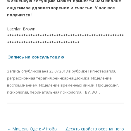
жизненную ситуацию может принести нам вполне
ощутимое удовлетворение и счастье. У вас все
получится!
Lachlan Brown
**************************************************
*******************************
Запись на консультацию
Запись опубликована
23.07.2018
в рубрике
Гипнотерапия,
регрессионная терапия,реинкарнационика
,
Исцеление
воспоминанием
,
Исцеление временных линий
,
Процессинг
,
психология, перинатальная психология
,
ТВУ
,
ЭОТ
.
Навигация по записям
←
Мишель Оден: «Чтобы
Десять свойств осознанного