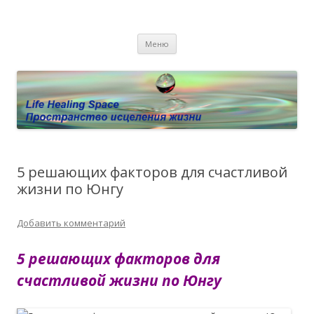
Пространство исцеления жизни.
Этот сайт о Квантовом процессинге LHS, Терапии QHS ,,
Перейти к содержимому
исцелении воспоминанием и ренкарнационике. Услуги.
Личный сайт Елены Барымовой
Меню
Консультации
5 решающих факторов для счастливой
жизни по Юнгу
Добавить комментарий
5 решающих факторов для
счастливой жизни по Юнгу