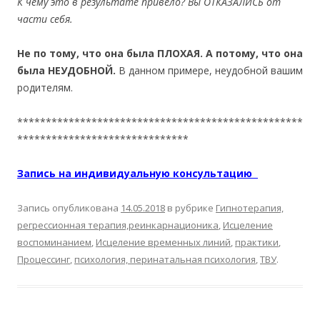
К чему это в результате привело? Вы ОТКАЗАЛИСЬ от
части себя.
Не по тому, что она была ПЛОХАЯ. А потому, что она
была НЕУДОБНОЙ.
В данном примере, неудобной вашим
родителям.
**************************************************
******************************
Запись на индивидуальную консультацию
Запись опубликована
14.05.2018
в рубрике
Гипнотерапия,
регрессионная терапия,реинкарнационика
,
Исцеление
воспоминанием
,
Исцеление временных линий
,
практики
,
Процессинг
,
психология, перинатальная психология
,
ТВУ
.