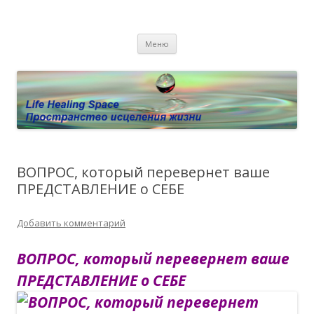
Пространство исцеления жизни.
Этот сайт о Квантовом процессинге LHS, Терапии QHS ,,
Перейти к содержимому
исцелении воспоминанием и ренкарнационике. Услуги.
Личный сайт Елены Барымовой
Меню
Консультации
ВОПРОС, который перевернет ваше
ПРЕДСТАВЛЕНИЕ о СЕБЕ
Добавить комментарий
ВОПРОС, который перевернет ваше
ПРЕДСТАВЛЕНИЕ о СЕБЕ