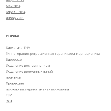
Август 2015
Май 2014
Апрель 2014
Январь 201
РУБРИКИ
Биологика, ГНМ
Гипнотерапия, регрессионная терапия,реинкарнационика
Здоровье
Исцеление воспоминанием
Исцеление временных линий
практики
Процессинг
психология, перинатальная психология
ТВУ
ЭОТ