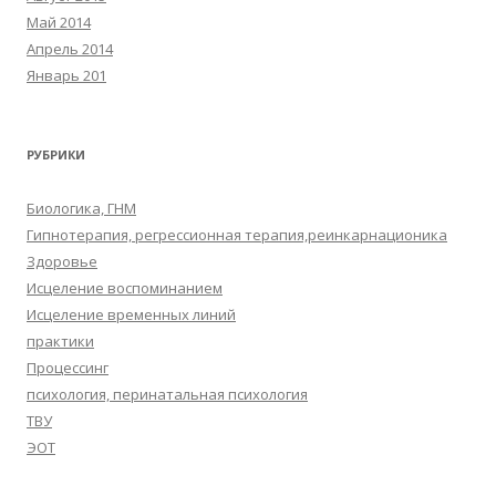
Май 2014
Апрель 2014
Январь 201
РУБРИКИ
Биологика, ГНМ
Гипнотерапия, регрессионная терапия,реинкарнационика
Здоровье
Исцеление воспоминанием
Исцеление временных линий
практики
Процессинг
психология, перинатальная психология
ТВУ
ЭОТ