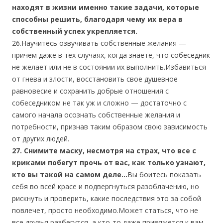
находят в жизни именно такие задачи, которые
способны решить, благодаря чему их вера в
собственный успех укрепляется.
26.Научитесь озвучивать собственные желания —
причем даже в тех случаях, когда знаете, что собеседник
не желает или не в состоянии их выполнить.Избавиться
от гнева и злости, восстановить свое душевное
равновесие и сохранить добрые отношения с
собеседником не так уж и сложно — достаточно с
самого начала осознать собственные желания и
потребности, признав таким образом свою зависимость
от других людей.
27. Снимите маску, несмотря на страх, что все с
криками побегут прочь от вас, как только узнают,
кто вы такой на самом деле…
Вы боитесь показать
себя во всей красе и подвергнуться разоблачению, но
рискнуть и проверить, какие последствия это за собой
повлечет, просто необходимо.Может статься, что не
все друзья разбегутся, а кто-то даже привяжется к вам