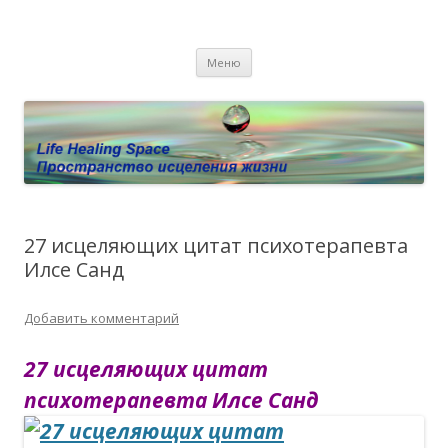
Пространство исцеления жизни.
Этот сайт о Квантовом процессинге LHS, Терапии QHS ,,
Перейти к содержимому
исцелении воспоминанием и ренкарнационике. Услуги.
Личный сайт Елены Барымовой
Меню
Консультации
27 исцеляющих цитат психотерапевта
Илсе Санд
Добавить комментарий
27 исцеляющих цитат
психотерапевта Илсе Санд