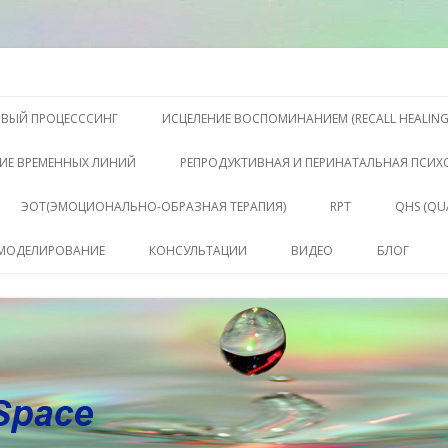
S, Терапии QHS ,, исцелении воспоминанием и ренкарнационике. Услу
еления жизни. Личный сайт Ел
Перейти к содержимому
ОВЫЙ ПРОЦЕСССИНГ
ИСЦЕЛЕНИЕ ВОСПОМИНАНИЕМ (RECALL HEALING
ИЕ ВРЕМЕННЫХ ЛИНИЙ
РЕПРОДУКТИВНАЯ И ПЕРИНАТАЛЬНАЯ ПСИ
ЭОТ(ЭМОЦИОНАЛЬНО-ОБРАЗНАЯ ТЕРАПИЯ)
RPT
QHS (QU
КЛЮЧЕ
 МОДЕЛИРОВАНИЕ
КОНСУЛЬТАЦИИ
ВИДЕО
БЛОГ
СОСТО
КОНСУЛЬТАЦИЯ
САБАХУТ
ПАКЕТ СЕССИЙ И
КОНСУЛЬТАЦИЙ
СОПРОВОЖДЕНИЕ
КОУЧИНГ ДО РЕЗУЛЬТАТА