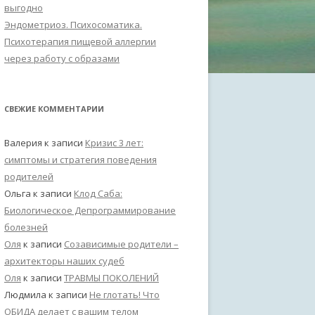
выгодно
Эндометриоз. Психосоматика.
Психотерапия пищевой аллергии
через работу с образами
СВЕЖИЕ КОММЕНТАРИИ
Валерия
к записи
Кризис 3 лет:
симптомы и стратегия поведения
родителей
Ольга
к записи
Клод Саба:
Биологическое Депрограммирование
болезней
Оля
к записи
Созависимые родители –
архитекторы наших судеб
Оля
к записи
ТРАВМЫ ПОКОЛЕНИЙ
Людмила
к записи
Не глотать! Что
ОБИДА делает с вашим телом