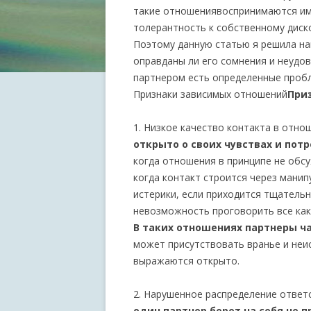
такие отношениявоспринимаются ими
толерантность к собственному дис
Поэтому данную статью я решила нап
оправданы ли его сомнения и неудо
партнером есть определенные пробл
Признаки зависимых отношений
При
1. Низкое качество контакта в отно
открыто о своих чувствах и пот
когда отношения в принципе не обс
когда контакт строится через манип
истерики, если приходится тщательн
невозможность проговорить все как
В таких отношениях партнеры ча
может присутствовать вранье и неис
выражаются открыто.
2. Нарушенное распределение ответ
один партнер берет на себя не