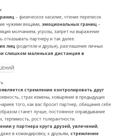
х
границ
– физическое насилие, чтение переписок
ание чужими вещами,
эмоциональных границ
–
ляция молчанием, угрозы, запрет на выражение
 отказывать партнеру и так далее.
их лиц
(родители и друзья), разглашение личных
и слишком маленькая дистанция в
ть
появляется стремление контролировать друг
 ревность, страх измены, ковыряние в предыдущих
нариев того, как вас бросит партнер, обещания себе
 образом станет лучше, постоянное оправдывание
и, терпимость, рост толерантности.
ении у партнера круга друзей, увлечений
,
даже в командировку, к друзьям,
стремление