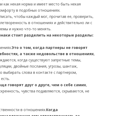
 как некая норма и имеет место быть некая
комфорту в подобных отношениях.
исать, чтобы каждый мог, прочитав ее, проверить,
влетворенность в отношениях и действительно ли с
емы и нужно что-то менять.
знаки стоит разделить на некоторые разделы:
шениях.
Это о том, когда партнеры не говорят
ребностях, а также недовольстве в отношениях
,
уждаются, когда существуют запретные темы,
уляции, двойные послания, угрозы, шантаж,
о выбирать слова в контакте с партнером,
 есть.
ще говорят друг о друге, чем о себе самих
,
кренность, чувства подавляются, скрываются, не
ственности в отношениях.
Когда
 принадлежащую ему ответственность за