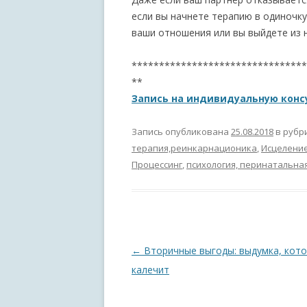
если вы начнете терапию в одиночку
ваши отношения или вы выйдете из 
********************************
**
Запись на индивидуальную кон
Запись опубликована
25.08.2018
в рубр
терапия,реинкарнационика
,
Исцелени
Процессинг
,
психология, перинатальна
Навигация по записям
←
Вторичные выгоды: выдумка, кот
калечит