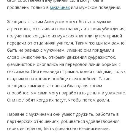
своя собственная внутренняя сила могут быть
проявлены только в
мужчинах
или мужском поведении.
Женщины с таким Анимусом могут быть по-мужски
агрессивны, отстаивая свои границы и «свои» убеждения,
полученные когда-то из мужских книг или путем прямой
передачи от отца и/или учителя. Таким женщинам важно
быть на равных с мужчинам. Именно они придумали
слово «мизогиния», открыли движения суфражисток,
феминисток и окопались на передовой линии борьбы с
сексизмом. Они ненавидят Трампа, коней с яйцами, голых
всадников на конях и вообще всех ковбоев. Такие
женщины самодостаточны и благодаря своим
способностям сами могут заработать деньги и уважение.
Они не любят когда их пасут, чтобы потом доили.
Наравне с мужчинами они умеют дружить, работать в
партнерских отношениях, добиваться удовлетворения
своих интересов, быть финансово независимыми,