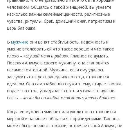
правильно, что неправильно и как это быть хорошим
человеком. Общаясь с такой женщиной, вы узнаете
насколько важны семейные ценности, религиозные
чувства, ритуалы, брак, домашний очаг, патриотизм и
царь батюшка.
В
мужчине
они ценят стабильность, надежность и
умение втолковать ей что такое хорошо и что такое
плохо –
«слушай меня и радио»
. Главное не думать.
Поселяя Анимус в своего мужчину, она становится
несамостоятельной. Мужчина, если ему удалось
заслужить статус справедливого отца, становится
идеалом. Она самозабвенно служить ему, стирает носки,
подает на стол, укладывает спать и утирает в чулане
слезы –
«если бы он любил меня хоть чуточку больше»
.
Когда ее мужчина умирает или уходит она становится
мертвой и начинает общаться с привидениями. Так она,
может быть впервые в жизни, встречает свой Анимус, не