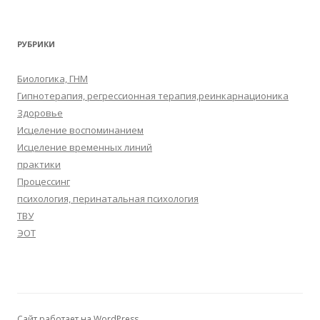
РУБРИКИ
Биологика, ГНМ
Гипнотерапия, регрессионная терапия,реинкарнационика
Здоровье
Исцеление воспоминанием
Исцеление временных линий
практики
Процессинг
психология, перинатальная психология
ТВУ
ЭОТ
Сайт работает на WordPress