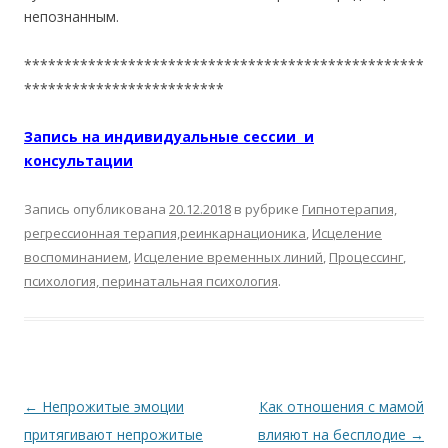
непознанным.
**************************************************
*************************
Запись на индивидуальные сессии и
консультации
Запись опубликована
20.12.2018
в рубрике
Гипнотерапия,
регрессионная терапия,реинкарнационика
,
Исцеление
воспоминанием
,
Исцеление временных линий
,
Процессинг
,
психология, перинатальная психология
.
Навигация по записям
←
Непрожитые эмоции
Как отношения с мамой
притягивают непрожитые
влияют на бесплодие
→