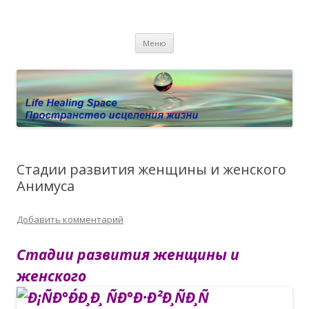
Пространство исцеления жизни.
Этот сайт о Квантовом процессинге LHS, Терапии QHS ,,
Перейти к содержимому
исцелении воспоминанием и ренкарнационике. Услуги.
Личный сайт Елены Барымовой
Меню
Консультации
Стадии развития женщины и женского
Анимуса
Добавить комментарий
Стадии развития женщины и
женского