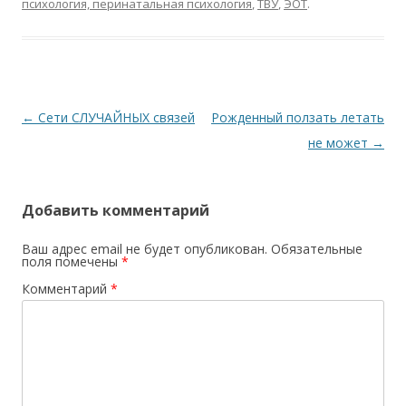
психология, перинатальная психология
,
ТВУ
,
ЭОТ
.
Навигация по записям
←
Сети СЛУЧАЙНЫХ связей
Рожденный ползать летать
не может
→
Добавить комментарий
Ваш адрес email не будет опубликован.
Обязательные
поля помечены
*
Комментарий
*