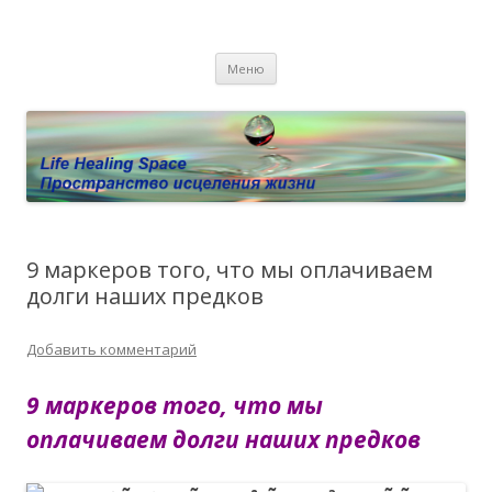
Пространство исцеления жизни.
Этот сайт о Квантовом процессинге LHS, Терапии QHS ,,
Перейти к содержимому
исцелении воспоминанием и ренкарнационике. Услуги.
Личный сайт Елены Барымовой
Меню
Консультации
9 маркеров того, что мы оплачиваем
долги наших предков
Добавить комментарий
9 маркеров того, что мы
оплачиваем долги наших предков