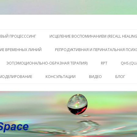
S, Терапии QHS ,, исцелении воспоминанием и ренкарнационике. Услу
еления жизни. Личный сайт Ел
Перейти к содержимому
ОВЫЙ ПРОЦЕСССИНГ
ИСЦЕЛЕНИЕ ВОСПОМИНАНИЕМ (RECALL HEALING
ИЕ ВРЕМЕННЫХ ЛИНИЙ
РЕПРОДУКТИВНАЯ И ПЕРИНАТАЛЬНАЯ ПСИ
ЭОТ(ЭМОЦИОНАЛЬНО-ОБРАЗНАЯ ТЕРАПИЯ)
RPT
QHS (QU
КЛЮЧЕ
 МОДЕЛИРОВАНИЕ
КОНСУЛЬТАЦИИ
ВИДЕО
БЛОГ
СОСТО
КОНСУЛЬТАЦИЯ
САБАХУТ
ПАКЕТ СЕССИЙ И
КОНСУЛЬТАЦИЙ
СОПРОВОЖДЕНИЕ
КОУЧИНГ ДО РЕЗУЛЬТАТА