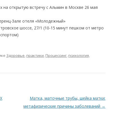
 на открытую встречу с Альмин в Москве 26 мая
еренц-Зале отеля «Молодежный»
тровское шоссе, 27/1 (10-15 минут пешком от метро
нспортом)
ике
Здоровье
,
практики
,
Процессинг
,
психология,
Х
Матка, маточные трубы, шейка матки:
метафизические причины заболеваний
→