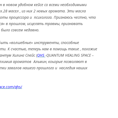
н в новом удобном кейсе со всеми необходимыми
х.28 масел , из них 2 новых аромата. Эти масла
оты процессора и психолога. Признаюсь честно, что
ся» в прошлом, исцелять травмы, признавать
 было совсем недавно.
 быть «волшебные» инструменты, способные
ти. К счастью, теперь нам в помощь такие , похожие
антум Хилинг Спейс (
QHS
-QUANTUM HEALING SPACE –
алхимия ароматов Альмин, коьорые позволяют в
стки завалов нашего прошлого и наследия наших
pace.com/qhs/