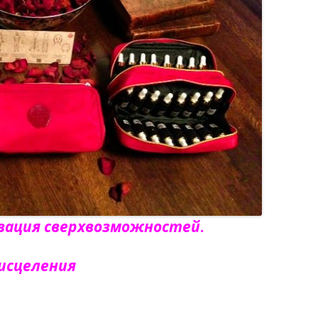
ивация сверхвозможностей
.
исцеления