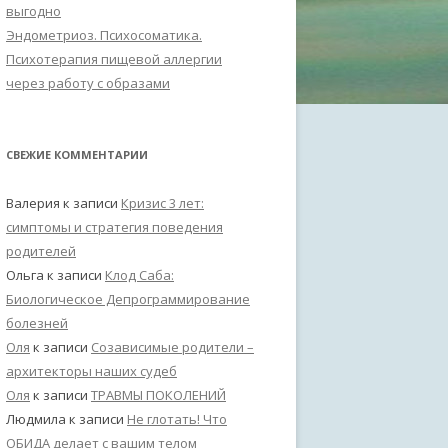
выгодно
Эндометриоз. Психосоматика.
Психотерапия пищевой аллергии
через работу с образами
СВЕЖИЕ КОММЕНТАРИИ
Валерия
к записи
Кризис 3 лет:
симптомы и стратегия поведения
родителей
Ольга
к записи
Клод Саба:
Биологическое Депрограммирование
болезней
Оля
к записи
Созависимые родители –
архитекторы наших судеб
Оля
к записи
ТРАВМЫ ПОКОЛЕНИЙ
Людмила
к записи
Не глотать! Что
ОБИДА делает с вашим телом