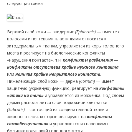
следующая схема:
Верхний слой кожи — эпидермис
(
Epidermis
)
— вместе с
волосами и ногтевыми пластинками относится к
эктодермальным тканям, управляется из коры головного
мозга и реагирует на биологические конфликты
«нарушения контакта», т.н.
конфликты разделения
—
конфликты отсутствия крайне нужного контакта
или
наличия крайне неприятного контакта
.
Нижележащий слой кожи — дерма
(
Corium
)
— имеет
защитную (укрывную) функцию, реагирует на
конфликты
«атаки на тело»
и управляется из мозжечка. Под слоем
дермы располагается слой подкожной клетчатки
(
Subcutis
)
– состоящий из соединительной ткани и
жирового слоя, которые реагируют на
конфликты
самообесценивания
и управляются из паренхимы
больших полушарий головного мозга.