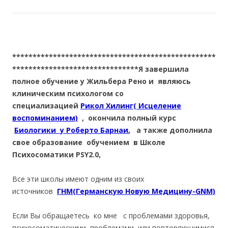
**************************************************
*******************************Я завершила
полное обучение у Жильбера Рено и являюсь
клиническим психологом со
специализацией
Рикол Хилинг( Исцеление
воспоминанием)
, окончила полный курс
Биологики у Роберто Барнаи
,
а также дополнила
свое образование обучением в Школе
Психосоматики PSY2.0,
Все эти школы имеют одним из своих
источников
ГНМ(Германскую Новую Медицину-GNM)
Если Вы обращаетесь ко мне с проблемами здоровья,
психосоматическими проблемами или повторяющимися