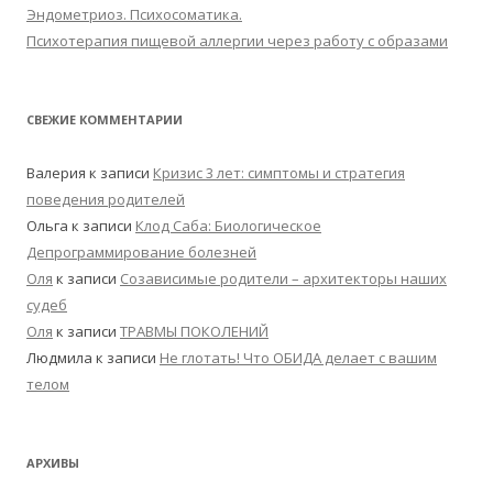
Эндометриоз. Психосоматика.
Психотерапия пищевой аллергии через работу с образами
СВЕЖИЕ КОММЕНТАРИИ
Валерия
к записи
Кризис 3 лет: симптомы и стратегия
поведения родителей
Ольга
к записи
Клод Саба: Биологическое
Депрограммирование болезней
Оля
к записи
Созависимые родители – архитекторы наших
судеб
Оля
к записи
ТРАВМЫ ПОКОЛЕНИЙ
Людмила
к записи
Не глотать! Что ОБИДА делает с вашим
телом
АРХИВЫ