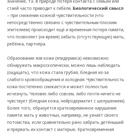
значение, т.к. в природе потеря контакта с семьёй или
стаей часто приводит к гибели.
Биологический смысл
– при снижении кожной чувствительности (что
непосредственно связано с чувствительным плоским
эпителием) происходит ещё и временная потеря памяти,
что позволяет (на время) забыть (отсутствующую) мать,
ребёнка, партнёра.
Образование язв кожи (эпидермиса) невозможно
обнаружить макроскопически, можно лишь наблюдать
(ощущать), что кожа стала грубая, бледная из-за
слабого кровообращения и холодная. Чувствительность
кожи постепенно снижается и может полностью
исчезнуть. Человек либо совсем, либо почти ничего не
чувствует (бледная кожа, нейродерматит с шелушением).
Более того, образуется кратковременное нарушение
памяти: мать у животных, например, не узнаёт своего
потомства, если сравнительно рано забрать детёнышей
и прервать их контакт с матерью. Кратковременная