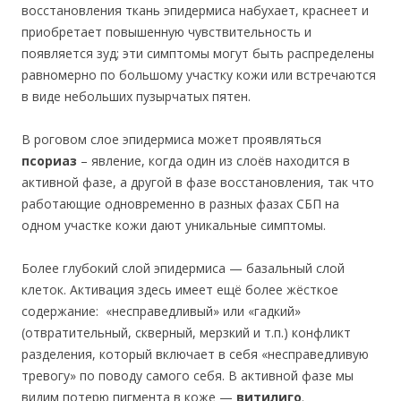
восстановления ткань эпидермиса набухает, краснеет и
приобретает повышенную чувствительность и
появляется зуд; эти симптомы могут быть распределены
равномерно по большому участку кожи или встречаются
в виде небольших пузырчатых пятен.
В роговом слое эпидермиса может проявляться
псориаз
– явление, когда один из слоёв находится в
активной фазе, а другой в фазе восстановления, так что
работающие одновременно в разных фазах СБП на
одном участке кожи дают уникальные симптомы.
Более глубокий слой эпидермиса — базальный слой
клеток. Активация здесь имеет ещё более жёсткое
содержание: «несправедливый» или «гадкий»
(отвратительный, скверный, мерзкий и т.п.) конфликт
разделения, который включает в себя «несправедливую
тревогу» по поводу самого себя. В активной фазе мы
видим потерю пигмента в коже —
витилиго
.