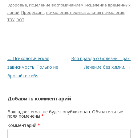
Здоровье
,
Исцеление воспоминанием
,
Исцеление временных
линий
,
Процессинг
,
психология, перинатальная психология
,
ТВУ
,
ЭОТ
.
Навигация по записям
←
Психологическая
Вся правда о болезни – рак.
зависимость. Только не
Лечение без химии.
→
бросайте себя
Добавить комментарий
Ваш адрес email не будет опубликован.
Обязательные
поля помечены
*
Комментарий
*