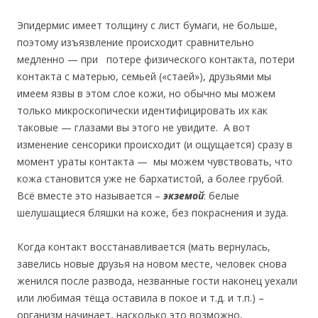
Эпидермис имеет толщину с лист бумаги, не больше,
поэтому изъязвление происходит сравнительно
медленно — при потере физического контакта, потери
контакта с матерью, семьей («стаей»), друзьями мы
имеем язвы в этом слое кожи, но обычно мы можем
только микроскопически идентифицировать их как
таковые — глазами вы этого не увидите. А вот
изменение сенсорики происходит (и ощущается) сразу в
момент ураты контакта — мы можем чувствовать, что
кожа становится уже не бархатистой, а более грубой.
Всё вместе это называется –
экземой
: белые
шелушащиеся бляшки на коже, без покраснения и зуда.
Когда контакт восстанавливается (мать вернулась,
завелись новые друзья на новом месте, человек снова
женился после развода, незванные гости наконец уехали
или любимая тёща оставила в покое и т.д. и т.п.) –
организм начинает, насколько это возможно,