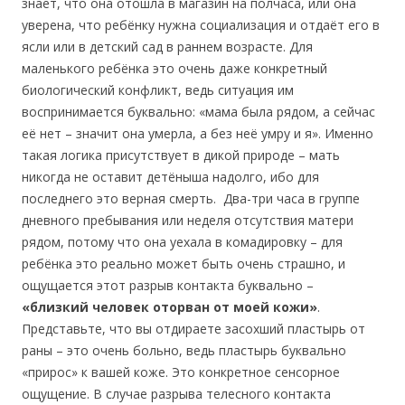
знает, что она отошла в магазин на полчаса, или она
уверена, что ребёнку нужна социализация и отдаёт его в
ясли или в детский сад в раннем возрасте. Для
маленького ребёнка это очень даже конкретный
биологический конфликт, ведь ситуация им
воспринимается буквально: «мама была рядом, а сейчас
её нет – значит она умерла, а без неё умру и я». Именно
такая логика присутствует в дикой природе – мать
никогда не оставит детёныша надолго, ибо для
последнего это верная смерть. Два-три часа в группе
дневного пребывания или неделя отсутствия матери
рядом, потому что она уехала в комадировку – для
ребёнка это реально может быть очень страшно, и
ощущается этот разрыв контакта буквально –
«близкий человек оторван от моей кожи»
.
Представьте, что вы отдираете засохший пластырь от
раны – это очень больно, ведь пластырь буквально
«прирос» к вашей коже. Это конкретное сенсорное
ощущение. В случае разрыва телесного контакта