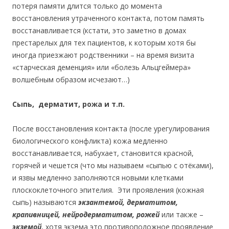
потеря памяти длится только до момента
восстановления утраченного контакта, потом память
восстанавливается (кстати, это заметно в домах
престарелых для тех пациентов, к которым хотя бы
иногда приезжают родственники – на время визита
«старческая деменция» или «болезь Альцгеймера»
волшебным образом исчезают…)
Сыпь, дерматит, рожа и т.п.
После восстановления контакта (после урегулирования
биологического конфликта) кожа медленно
восстанавливается, набухает, становится красной,
горячей и чешется (что мы называем «сыпью с отёками),
и язвы медленно заполняются новыми клетками
плоскоклеточного эпителия. Эти проявления (кожная
сыпь) называются
экзантемой, дерматитом,
крапивницей, нейродерматитом, рожей
или также –
экземой
, хотя экзема это противоположное проявление