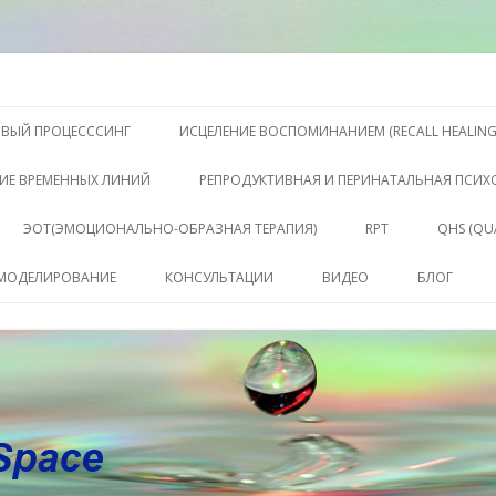
S, Терапии QHS ,, исцелении воспоминанием и ренкарнационике. Услу
еления жизни. Личный сайт Ел
Перейти к содержимому
ОВЫЙ ПРОЦЕСССИНГ
ИСЦЕЛЕНИЕ ВОСПОМИНАНИЕМ (RECALL HEALING
ИЕ ВРЕМЕННЫХ ЛИНИЙ
РЕПРОДУКТИВНАЯ И ПЕРИНАТАЛЬНАЯ ПСИ
ЭОТ(ЭМОЦИОНАЛЬНО-ОБРАЗНАЯ ТЕРАПИЯ)
RPT
QHS (QU
КЛЮЧЕ
 МОДЕЛИРОВАНИЕ
КОНСУЛЬТАЦИИ
ВИДЕО
БЛОГ
СОСТО
КОНСУЛЬТАЦИЯ
САБАХУТ
ПАКЕТ СЕССИЙ И
КОНСУЛЬТАЦИЙ
СОПРОВОЖДЕНИЕ
КОУЧИНГ ДО РЕЗУЛЬТАТА