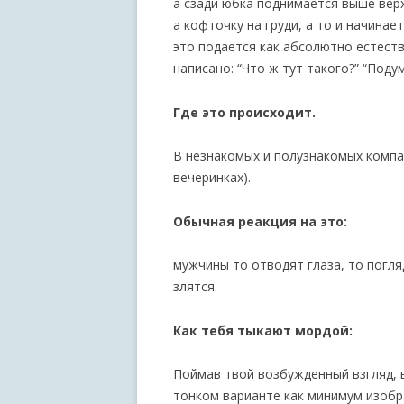
а сзади юбка поднимается выше верх
а кофточку на груди, а то и начинае
это подается как абсолютно естест
написано: “Что ж тут такого?” “Подум
Где это происходит.
В незнакомых и полузнакомых компан
вечеринках).
Обычная реакция на это:
мужчины то отводят глаза, то пог
злятся.
Как тебя тыкают мордой:
Поймав твой возбужденный взгляд, в
тонком варианте как минимум изобр