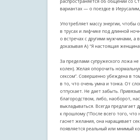
распространяется об общении со Ст
вариантах — о поездке в Иерусалим, 
Употребляет массу энергии, чтобы с
в трусах и лифчике под длинной ноч
о встречах с другими мужчинами, а 
доказывая А) “Я настоящая женщина!”
За пределами супружеского ложа не
колен). Желая опорочить нормальну
сексом”. Совершенно убеждена в то
в то, что очень умна и тонка. От сл
отпускает. Не дает забыть. Привязы
благородством, либо, наоборот, на
выкладываться. Всегда предлагает д
к прошлому (“После всего того, что н
гаснет желания, она наращивает сек
появляется реальный или мнимый ко