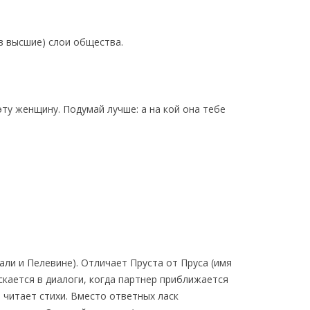
 в высшие) слои общества.
эту женщину. Подумай лучше: а на кой она тебе
али и Пелевине). Отличает Пруста от Пруса (имя
скается в диалоги, когда партнер приближается
и читает стихи. Вместо ответных ласк