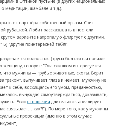
арцами в Оптиной пустыне (в других национальных
о медитации, шамбале и т.д.).
крыть от партнёра собственный оргазм. Спит
ной рубашкой. Любит рассказывать в постели
в крутом варианте напропалую флиртует с другими,
 Б) “Другие поинтересней тебя!”.
 раздевается полностью (трусы болтаются пониже
ю женщину, говорит: “Она слишком интересуется
м, что мужчины — грубые животные, скоты. Верит
ова “раком”, выпучивает глаза и немеет. Мужчину не
вает к себе, восхищаясь его умом, преданностью,
смехаясь, вынуждая самоутверждаться, доказывать,
ружить. Если
отношения
длительные, апеллирует
ас связывает…, как?!”). По мере того, как у мужчины
суальные провокации (именно в этом случае
нкурент).