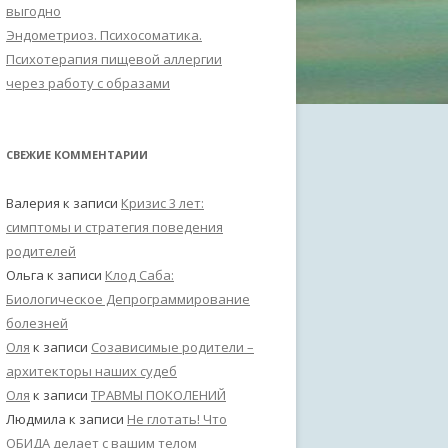
выгодно
Эндометриоз. Психосоматика.
Психотерапия пищевой аллергии
через работу с образами
СВЕЖИЕ КОММЕНТАРИИ
Валерия
к записи
Кризис 3 лет:
симптомы и стратегия поведения
родителей
Ольга
к записи
Клод Саба:
Биологическое Депрограммирование
болезней
Оля
к записи
Созависимые родители –
архитекторы наших судеб
Оля
к записи
ТРАВМЫ ПОКОЛЕНИЙ
Людмила
к записи
Не глотать! Что
ОБИДА делает с вашим телом