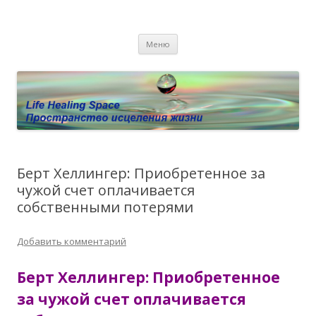
Пространство исцеления жизни.
Этот сайт о Квантовом процессинге LHS, Терапии QHS ,,
Перейти к содержимому
исцелении воспоминанием и ренкарнационике. Услуги.
Личный сайт Елены Барымовой
Меню
Консультации
Берт Хеллингер: Приобретенное за
чужой счет оплачивается
собственными потерями
Добавить комментарий
Берт Хеллингер: Приобретенное
за чужой счет оплачивается