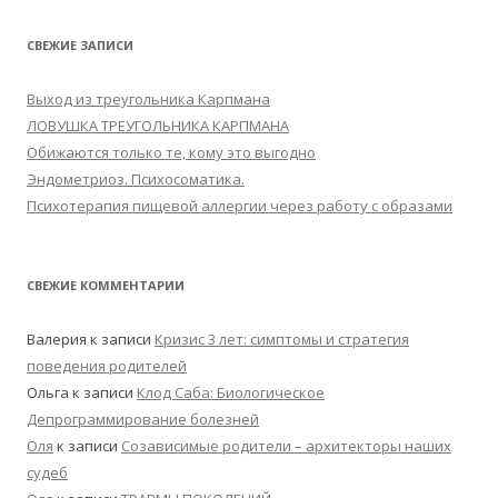
СВЕЖИЕ ЗАПИСИ
Выход из треугольника Карпмана
ЛОВУШКА ТРЕУГОЛЬНИКА КАРПМАНА
Обижаются только те, кому это выгодно
Эндометриоз. Психосоматика.
Психотерапия пищевой аллергии через работу с образами
СВЕЖИЕ КОММЕНТАРИИ
Валерия
к записи
Кризис 3 лет: симптомы и стратегия
поведения родителей
Ольга
к записи
Клод Саба: Биологическое
Депрограммирование болезней
Оля
к записи
Созависимые родители – архитекторы наших
судеб