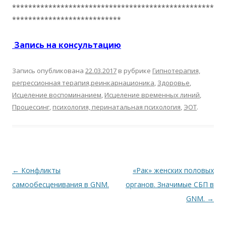
**************************************************
***************************
Запись на консультацию
Запись опубликована
22.03.2017
в рубрике
Гипнотерапия,
регрессионная терапия,реинкарнационика
,
Здоровье
,
Исцеление воспоминанием
,
Исцеление временных линий
,
Процессинг
,
психология, перинатальная психология
,
ЭОТ
.
Навигация по записям
←
Конфликты
«Рак» женских половых
самообесценивания в GNM.
органов. Значимые СБП в
GNM.
→