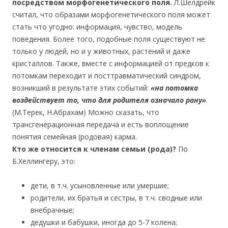
посредством морфогенетического поля.
Л.Шелдрейк
считал, что образами морфогенетического поля может
стать что угодно: информация, чувство, модель
поведения. Более того, подобные поля существуют не
только у людей, но и у животных, растений и даже
кристаллов. Также, вместе с информацией от предков к
потомкам переходит и посттравматический синдром,
возникший в результате этих событий:
«на потомка
воздействует то, что для родителя означало рану»
.
(М.Терек, Н.Абрахам) Можно сказать, что
трансгенерационная передача и есть воплощение
понятия семейная (родовая) карма.
Кто же относится к членам семьи (рода)?
По
Б.Хеллингеру, это:
дети, в т.ч. усыновленные или умершие;
родители, их братья и сестры, в т.ч. сводные или
внебрачные;
дедушки и бабушки, иногда до 5-7 колена;