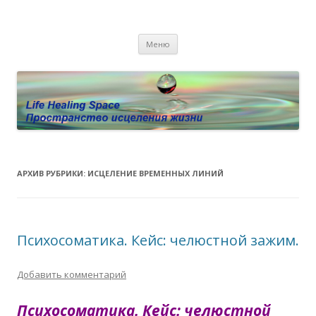
Пространство исцеления жизни.
Этот сайт о Квантовом процессинге LHS, Терапии QHS ,,
Перейти к содержимому
исцелении воспоминанием и ренкарнационике. Услуги.
Личный сайт Елены Барымовой
Меню
Консультации
АРХИВ РУБРИКИ:
ИСЦЕЛЕНИЕ ВРЕМЕННЫХ ЛИНИЙ
Психосоматика. Кейс: челюстной зажим.
Добавить комментарий
Психосоматика. Кейс: челюстной