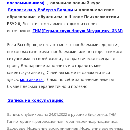
воспоминанием)
, окончила полный курс
Биологики у Роберто Барнаи
и дополнила свое
образование обучением в Школе Психосоматики
PSY2.0,
Все эти школы имеют одним из своих
источников
ГНМ(Германскую Новую Медицину-GNM)
Если Вы обращаетесь ко мне с проблемами здоровья,
психосоматическими проблемами или повторяющимися
ситуациями в своей жизни , то практически всегда я
прошу Вас заранее заполнить и отправить мне
клиентскую анкету, С ней вы можете ознакомиться
здесь:
моя анкета
. Само по себе заполнение анкеты
бывает весьма терапевтично и полезно
Запись на консультацию
Запись опубликована
24.01.2022
в рубрике
Биологика, ГНМ
,
Гипнотерапия, регрессионная терапия,реинкарнационика
,
Здоровье
,
Исцеление воспоминанием
,
Исцеление временных