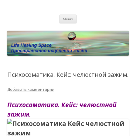
Пространство исцеления жизни.
Этот сайт о Квантовом процессинге LHS, Терапии QHS ,,
Перейти к содержимому
исцелении воспоминанием и ренкарнационике. Услуги.
Личный сайт Елены Барымовой
Меню
Консультации
Психосоматика. Кейс: челюстной зажим.
Добавить комментарий
Психосоматика. Кейс: челюстной
зажим.