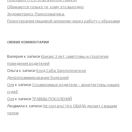
Обижаются только те, кому это выгодно
Эндометриоз. Психосоматика.
Психотерапия пищевой аллергии через работу с образами
СВЕЖИЕ КОММЕНТАРИИ
Валерия
к записи
Кризис 3 лет: симптомы и стратегия
поведения родителей
Ольга
к записи
Клод Саба: Биологическое
Депрограммирование болезней
Оля
к записи
Созависимые родители – архитекторы наших
судеб
Оля
к записи
ТРАВМЫ ПОКОЛЕНИЙ
Людмила
к записи
Не глотать! Что ОБИДА делает с вашим
телом