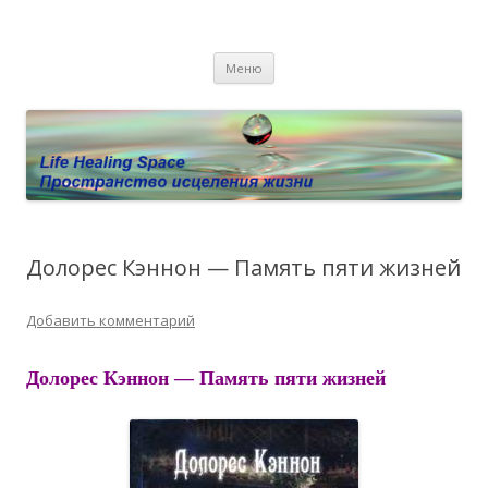
Пространство исцеления жизни.
Этот сайт о Квантовом процессинге LHS, Терапии QHS ,,
Перейти к содержимому
исцелении воспоминанием и ренкарнационике. Услуги.
Личный сайт Елены Барымовой
Меню
Консультации
Долорес Кэннон — Память пяти жизней
Добавить комментарий
Долорес Кэннон — Память пяти жизней