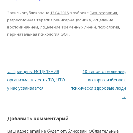
Запись опубликована
13.04.2016
в рубрике
Гипнотерапия,
регрессионная терапия,реинкарнационика
,
Исцеление
воспоминанием
,
Исцеление временных линий
,
психология,
перинатальная психология
,
ЭОТ
.
Навигация по записям
←
Принципы ИСЦЕЛЕНИЯ
10 типов отношений,
организма: мы есть ТО, ЧТО
которых избегают
у нас усваивается
психически здоровые люди
→
Добавить комментарий
Ваш адрес email не будет опубликован.
Обязательные