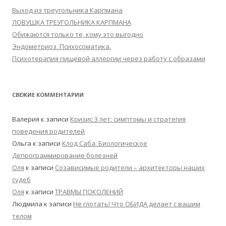
Выход из треугольника Карпмана
ЛОВУШКА ТРЕУГОЛЬНИКА КАРПМАНА
Обижаются только те, кому это выгодно
Эндометриоз. Психосоматика.
Психотерапия пищевой аллергии через работу с образами
СВЕЖИЕ КОММЕНТАРИИ
Валерия
к записи
Кризис 3 лет: симптомы и стратегия
поведения родителей
Ольга
к записи
Клод Саба: Биологическое
Депрограммирование болезней
Оля
к записи
Созависимые родители – архитекторы наших
судеб
Оля
к записи
ТРАВМЫ ПОКОЛЕНИЙ
Людмила
к записи
Не глотать! Что ОБИДА делает с вашим
телом