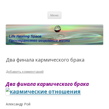
Пространство исцеления жизни.
Этот сайт о Квантовом процессинге LHS, Терапии QHS ,,
Перейти к содержимому
исцелении воспоминанием и ренкарнационике. Услуги.
Личный сайт Елены Барымовой
Меню
Консультации
Два финала кармического брака
Добавить комментарий
Два финала кармического брака
Александр Рой