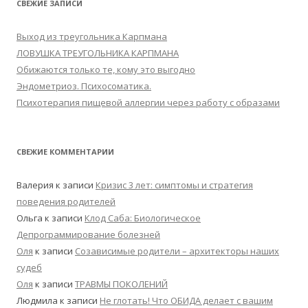
СВЕЖИЕ ЗАПИСИ
Выход из треугольника Карпмана
ЛОВУШКА ТРЕУГОЛЬНИКА КАРПМАНА
Обижаются только те, кому это выгодно
Эндометриоз. Психосоматика.
Психотерапия пищевой аллергии через работу с образами
СВЕЖИЕ КОММЕНТАРИИ
Валерия
к записи
Кризис 3 лет: симптомы и стратегия
поведения родителей
Ольга
к записи
Клод Саба: Биологическое
Депрограммирование болезней
Оля
к записи
Созависимые родители – архитекторы наших
судеб
Оля
к записи
ТРАВМЫ ПОКОЛЕНИЙ
Людмила
к записи
Не глотать! Что ОБИДА делает с вашим