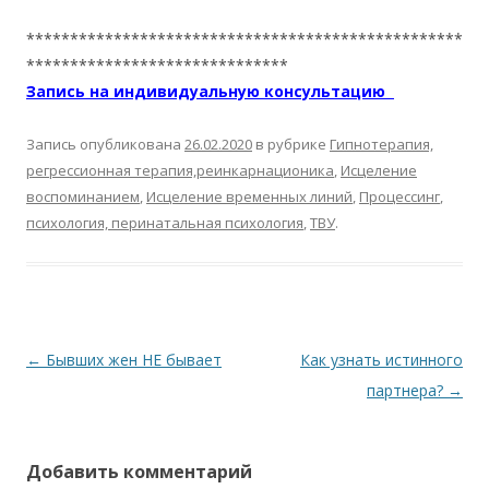
**************************************************
******************************
Запись на индивидуальную консультацию
Запись опубликована
26.02.2020
в рубрике
Гипнотерапия,
регрессионная терапия,реинкарнационика
,
Исцеление
воспоминанием
,
Исцеление временных линий
,
Процессинг
,
психология, перинатальная психология
,
ТВУ
.
Навигация по записям
←
Бывших жен НЕ бывает
Как узнать истинного
партнера?
→
Добавить комментарий