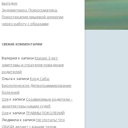
выгодно
Эндометриоз. Психосоматика.
Психотерапия пищевой аллергии
через работу с образами
СВЕЖИЕ КОММЕНТАРИИ
Валерия
к записи
Кризис 3 лет:
симптомы и стратегия поведения
родителей
Ольга
к записи
Клод Саба:
Биологическое Депрограммирование
болезней
Оля
к записи
Созависимые родители –
архитекторы наших судеб
Оля
к записи
ТРАВМЫ ПОКОЛЕНИЙ
Людмила
к записи
Не глотать! Что
ОБИДА делает с вашим телом