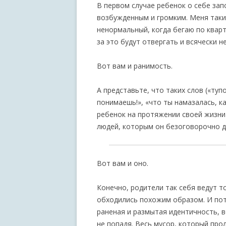
В первом случае ребенок о себе за
возбужденным и громким. Меня таки
ненормальный, когда бегаю по кварти
за это будут отвергать и всячески н
Вот вам и ранимость.
А представьте, что таких слов («тупо
понимаешь!», «что ты намазалась, как
ребенок на протяжении своей жизни
людей, которым он безоговорочно д
Вот вам и оно.
Конечно, родители так себя ведут т
обходились похожим образом. И пот
раненая и размытая идентичность, в
не попадя. Весь мусор, который про