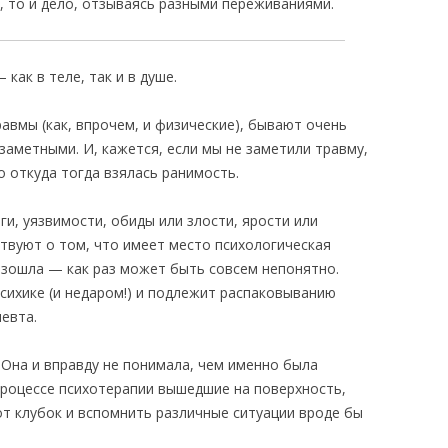
, то и дело, отзываясь разными переживаниями.
как в теле, так и в душе.
равмы (как, впрочем, и физические), бывают очень
аметными. И, кажется, если мы не заметили травму,
но откуда тогда взялась ранимость.
и, уязвимости, обиды или злости, ярости или
твуют о том, что имеет место психологическая
оизошла — как раз может быть совсем непонятно.
сихике (и недаром!) и подлежит распаковыванию
евта.
 Она и вправду не понимала, чем именно была
процессе психотерапии вышедшие на поверхность,
от клубок и вспомнить различные ситуации вроде бы