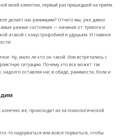
дной моей клиентки, первый раз пришедшей на прием.
деле делает нас ранимыми? Отчего мы, уже давно
амые разные состояния — начиная от тревоги и
ской атакой с клаустрофобией и удушьем. И главное
есте!
тное. Ну, мало ли кто он такой. Или встретились с
фликтную ситуацию. Почему это все может так
, надолго оставляя нас в обиде, ранимости, боли и
идим
, конечно же, происходит из-за психологической
что-то надорваться или вовсе порваться, чтобы