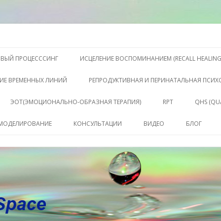
S, Терапии QHS ,, исцелении воспоминанием и ренкарнационике. Услу
еления жизни. Личный сайт Ел
Перейти к содержимому
ОВЫЙ ПРОЦЕСССИНГ
ИСЦЕЛЕНИЕ ВОСПОМИНАНИЕМ (RECALL HEALING
ИЕ ВРЕМЕННЫХ ЛИНИЙ
РЕПРОДУКТИВНАЯ И ПЕРИНАТАЛЬНАЯ ПСИ
ЭОТ(ЭМОЦИОНАЛЬНО-ОБРАЗНАЯ ТЕРАПИЯ)
RPT
QHS (QU
КЛЮЧЕ
 МОДЕЛИРОВАНИЕ
КОНСУЛЬТАЦИИ
ВИДЕО
БЛОГ
СОСТО
КОНСУЛЬТАЦИЯ
САБАХУТ
ПАКЕТ СЕССИЙ И
КОНСУЛЬТАЦИЙ
СОПРОВОЖДЕНИЕ
КОУЧИНГ ДО РЕЗУЛЬТАТА