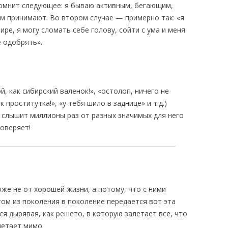
помнит следующее: я бываю активным, бегающим,
м принимают. Во втором случае — примерно так: «я
ре, я могу сломать себе голову, сойти с ума и меня
е одобрять».
й, как сибирский валенок!», «остолоп, ничего не
 проститутка!», «у тебя шило в заднице» и т.д.)
 слышит миллионы раз от разных значимых для него
оверяет!
оже не от хорошей жизни, а потому, что с ними
ом из поколения в поколение передается вот эта
ся дырявая, как решето, в которую залетает все, что
летает мимо.