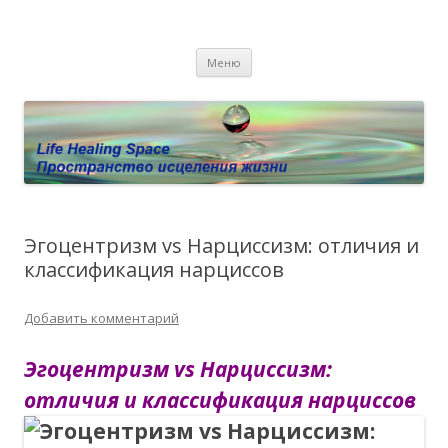
Пространство исцеления жизни.
Этот сайт о Квантовом процессинге LHS, Терапии QHS ,,
Перейти к содержимому
исцелении воспоминанием и ренкарнационике. Услуги.
Личный сайт Елены Барымовой
Меню
Консультации
Эгоцентризм vs Нарциссизм: отличия и
классификация нарциссов
Добавить комментарий
Эгоцентризм vs Нарциссизм:
отличия и классификация нарциссов