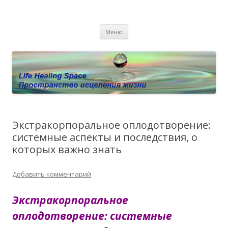
Пространство исцеления жизни.
Этот сайт о Квантовом процессинге LHS, Терапии QHS ,,
Перейти к содержимому
исцелении воспоминанием и ренкарнационике. Услуги.
Личный сайт Елены Барымовой
Меню
Консультации
Экстракорпоральное оплодотворение:
системные аспекты и последствия, о
которых важно знать
Добавить комментарий
Экстракорпоральное
оплодотворение: системные