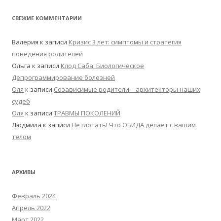
СВЕЖИЕ КОММЕНТАРИИ
Валерия
к записи
Кризис 3 лет: симптомы и стратегия
поведения родителей
Ольга
к записи
Клод Саба: Биологическое
Депрограммирование болезней
Оля
к записи
Созависимые родители – архитекторы наших
судеб
Оля
к записи
ТРАВМЫ ПОКОЛЕНИЙ
Людмила
к записи
Не глотать! Что ОБИДА делает с вашим
телом
АРХИВЫ
Февраль 2024
Апрель 2022
Март 2022