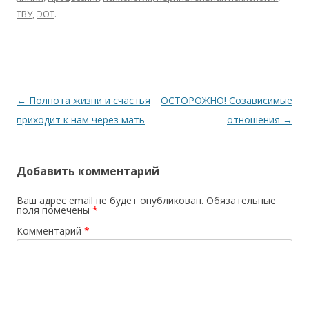
ТВУ
,
ЭОТ
.
Навигация по записям
←
Полнота жизни и счастья
ОСТОРОЖНО! Созависимые
приходит к нам через мать
отношения
→
Добавить комментарий
Ваш адрес email не будет опубликован.
Обязательные
поля помечены
*
Комментарий
*