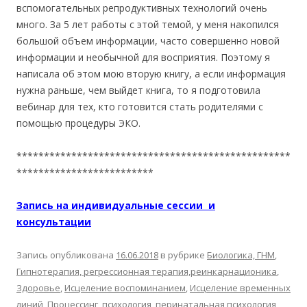
вспомогательных репродуктивных технологий очень
много. За 5 лет работы с этой темой, у меня накопился
большой объем информации, часто совершенно новой
информации и необычной для восприятия. Поэтому я
написала об этом мою вторую книгу, а если информация
нужна раньше, чем выйдет книга, то я подготовила
вебинар для тех, кто готовится стать родителями с
помощью процедуры ЭКО.
**************************************************
*************************
Запись на индивидуальные сессии и
консультации
Запись опубликована
16.06.2018
в рубрике
Биологика, ГНМ
,
Гипнотерапия, регрессионная терапия,реинкарнационика
,
Здоровье
,
Исцеление воспоминанием
,
Исцеление временных
линий
,
Процессинг
,
психология, перинатальная психология
,