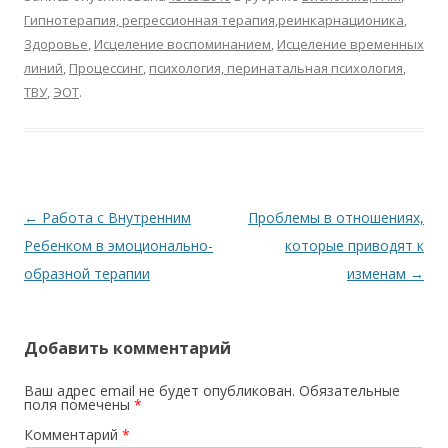
Гипнотерапия, регрессионная терапия,реинкарнационика
,
Здоровье
,
Исцеление воспоминанием
,
Исцеление временных
линий
,
Процессинг
,
психология, перинатальная психология
,
ТВУ
,
ЭОТ
.
Навигация по записям
←
Работа с Внутренним
Проблемы в отношениях,
Ребенком в эмоционально-
которые приводят к
образной терапии
изменам
→
Добавить комментарий
Ваш адрес email не будет опубликован.
Обязательные
поля помечены
*
Комментарий
*