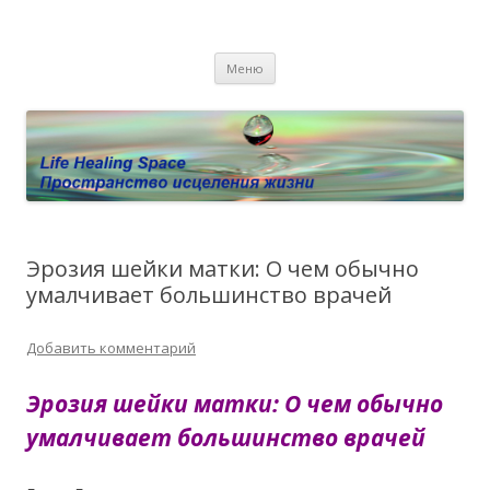
Пространство исцеления жизни.
Этот сайт о Квантовом процессинге LHS, Терапии QHS ,,
Перейти к содержимому
исцелении воспоминанием и ренкарнационике. Услуги.
Личный сайт Елены Барымовой
Меню
Консультации
Эрозия шейки матки: О чем обычно
умалчивает большинство врачей
Добавить комментарий
Эрозия шейки матки: О чем обычно
умалчивает большинство врачей