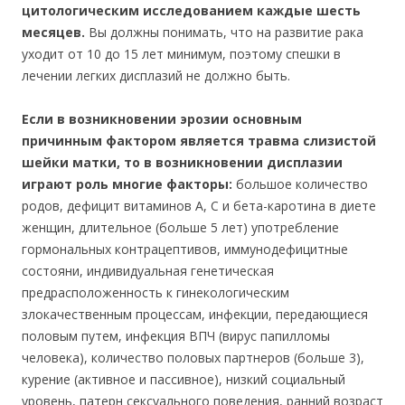
цитологическим исследованием каждые шесть
месяцев.
Вы должны понимать, что на развитие рака
уходит от 10 до 15 лет минимум, поэтому спешки в
лечении легких дисплазий не должно быть.
Если в возникновении эрозии основным
причинным фактором является травма слизистой
шейки матки, то в возникновении дисплазии
играют роль многие факторы:
большое количество
родов, дефицит витаминов А, С и бета-каротина в диете
женщин, длительное (больше 5 лет) употребление
гормональных контрацептивов, иммунодефицитные
состояни, индивидуальная генетическая
предрасположенность к гинекологическим
злокачественным процессам, инфекции, передающиеся
половым путем, инфекция ВПЧ (вирус папилломы
человека), количество половых партнеров (больше 3),
курение (активное и пассивное), низкий социальный
уровень, патерн сексуального поведения, ранний возраст