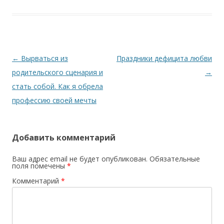
Навигация по записям
←
Вырваться из
Праздники дефицита любви
родительского сценария и
→
стать собой. Как я обрела
профессию своей мечты
Добавить комментарий
Ваш адрес email не будет опубликован.
Обязательные
поля помечены
*
Комментарий
*