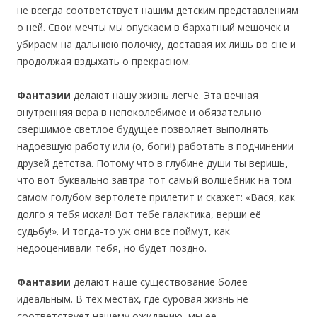
не всегда соответствует нашим детским представлениям
о ней. Свои мечты мы опускаем в бархатный мешочек и
убираем на дальнюю полочку, доставая их лишь во сне и
продолжая вздыхать о прекрасном.
Фантазии
делают нашу жизнь легче. Эта вечная
внутренняя вера в непоколебимое и обязательно
свершимое светлое будущее позволяет выполнять
надоевшую работу или (о, боги!) работать в подчинении
друзей детства. Потому что в глубине души ты веришь,
что вот буквально завтра тот самый волшебник на том
самом голубом вертолете прилетит и скажет: «Вася, как
долго я тебя искал! Вот тебе галактика, верши её
судьбу!». И тогда-то уж они все поймут, как
недооценивали тебя, но будет поздно.
Фантазии
делают наше существование более
идеальным. В тех местах, где суровая жизнь не
соответствует нашему ожиданию, мы её —