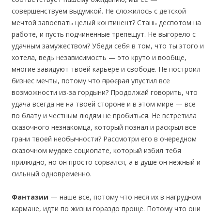
совершенствуем выдумкой. Не сложилось с детской
мечтой завоевать целый континент? Стань деспотом на
работе, и пусть подчиненные трепещут. Не выгорело с
удачным замужеством? Убеди себя в том, что ты этого и
хотела, ведь независимость — это круто и вообще,
многие завидуют твоей карьере и свободе. Не построил
бизнес мечты, потому что
просрал
упустил все
возможности из-за гордыни? Продолжай говорить, что
удача всегда не на твоей стороне и в этом мире — все
по блату и честным людям не пробиться. Не встретила
сказочного незнакомца, который познал и раскрыл все
грани твоей необычности? Рассмотри его в очередном
сказочном
мудаке
социопате, который избил тебя
прилюдно, но он просто сорвался, а в душе он нежный и
сильный одновременно.
Фантазии
— наше всё, потому что неся их в нагрудном
кармане, идти по жизни гораздо проще. Потому что они