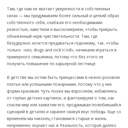
Там, где нам не хватает уверенности в собственных
силах — мы придумываем более сильный и цепкий образ
собственного себя, снабжая его необходимыми
резкостью, хамством и высокомерием, чтобы прикрыть
обнаженный нерв чувствительности. Там, где
безудержно хочется предаваться гедонизму, так, чтобы
только «sex, drugs and rock`n`roll», начинаем играться в
примерного семьянина, потому что без этого не
получить повышение по карьерной лестнице.
В детстве мы хотим быть принцессами в нежно-розовом
платье или успешными пожарными, потому что у них
форма красивая. Чуть позже мы взрослеем, избавляясь
от глупых детских картинок, и фантазируем о том, как
спасем мир или захватим его, продумывая полюбившийся
сценарий в деталях и заранее смакуя вкус победы. Еще со
временем мы наконец становимся старше и жизнь
непременно окунает нас в Реальность, которая далеко