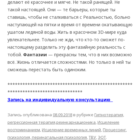
делают её красочнее и мягче. Не такой ранящей. Не
такой настоящей. Они — те барьеры, которые ты
ставишь, чтобы не сталкиваться с Реальностью, больно
наступающей на пятки и время от времени окатывающую
ушатом ледяной воды. Жить в красочном 3D-мире куда
увлекательнее. Только не жди, что кто-то сможет по-
настоящему разделить эту фантазийную реальность с
тобой.
Фантазии
— прекрасны тем, что в них возможно
всё. Жизнь отличается сложностями. Но только в ней ты
сможешь перестать быть одиноким.
**************************************************
******************************
Запись на индивидуальную консультацию
Запись опубликована
08.09.2018
в рубрике
Гипнотерапия,
регрессионная терапия,реинкарнационика
,
Исцеление
воспоминанием
,
Исцеление временных линий
,
Процессинг
,
психология, перинатальная психология
,
ТВУ
,
ЭОТ
.