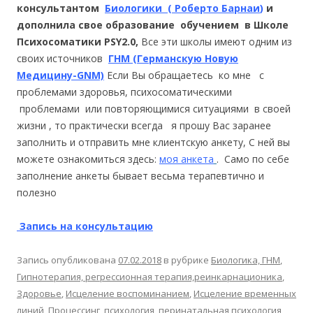
консультантом
Биологики ( Роберто Барнаи
)
и
дополнила свое образование обучением в Школе
Психосоматики PSY2.0,
Все эти школы имеют одним из
своих источников
ГНМ (Германскую Новую
Медицину-GNM)
Если Вы обращаетесь ко мне с
проблемами здоровья, психосоматическими
проблемами или повторяющимися ситуациями в своей
жизни , то практически всегда я прошу Вас заранее
заполнить и отправить мне клиентскую анкету, С ней вы
можете ознакомиться здесь:
моя анкета
. Само по себе
заполнение анкеты бывает весьма терапевтично и
полезно
Запись на консультацию
Запись опубликована
07.02.2018
в рубрике
Биологика, ГНМ
,
Гипнотерапия, регрессионная терапия,реинкарнационика
,
Здоровье
,
Исцеление воспоминанием
,
Исцеление временных
линий
,
Процессинг
,
психология, перинатальная психология
,