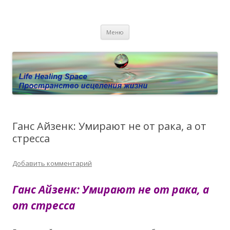
Пространство исцеления жизни.
Этот сайт о Квантовом процессинге LHS, Терапии QHS ,,
Перейти к содержимому
исцелении воспоминанием и ренкарнационике. Услуги.
Личный сайт Елены Барымовой
Меню
Консультации
Ганс Айзенк: Умирают не от рака, а от
стресса
Добавить комментарий
Ганс Айзенк: Умирают не от рака, а
от стресса