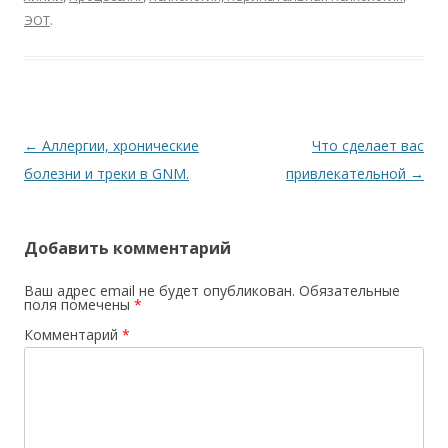
ЭОТ
.
Навигация по записям
←
Аллергии, хронические
Что сделает вас
болезни и треки в GNM.
привлекательной
→
Добавить комментарий
Ваш адрес email не будет опубликован.
Обязательные
поля помечены
*
Комментарий
*