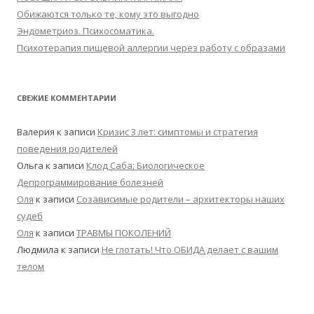
Обижаются только те, кому это выгодно
Эндометриоз. Психосоматика.
Психотерапия пищевой аллергии через работу с образами
СВЕЖИЕ КОММЕНТАРИИ
Валерия
к записи
Кризис 3 лет: симптомы и стратегия
поведения родителей
Ольга
к записи
Клод Саба: Биологическое
Депрограммирование болезней
Оля
к записи
Созависимые родители – архитекторы наших
судеб
Оля
к записи
ТРАВМЫ ПОКОЛЕНИЙ
Людмила
к записи
Не глотать! Что ОБИДА делает с вашим
телом