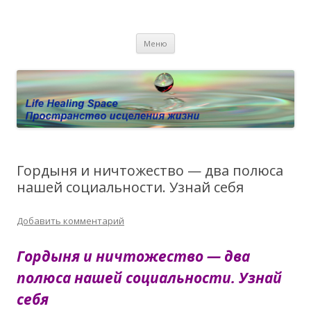
Пространство исцеления жизни.
Этот сайт о Квантовом процессинге LHS, Терапии QHS ,,
Перейти к содержимому
исцелении воспоминанием и ренкарнационике. Услуги.
Личный сайт Елены Барымовой
Меню
Консультации
Гордыня и ничтожество — два полюса
нашей социальности. Узнай себя
Добавить комментарий
Гордыня и ничтожество — два
полюса нашей социальности. Узнай
себя