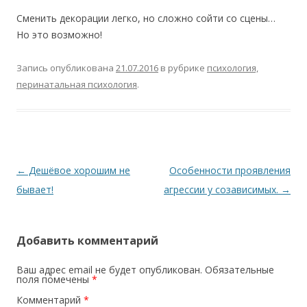
Сменить декорации легко, но сложно сойти со сцены…
Но это возможно!
Запись опубликована
21.07.2016
в рубрике
психология,
перинатальная психология
.
Навигация по записям
←
Дешёвое хорошим не
Особенности проявления
бывает!
агрессии у созависимых.
→
Добавить комментарий
Ваш адрес email не будет опубликован.
Обязательные
поля помечены
*
Комментарий
*