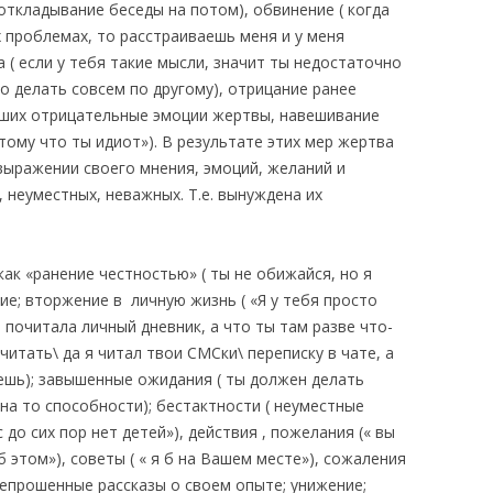
 откладывание беседы на потом), обвинение ( когда
 проблемах, то расстраиваешь меня и у меня
 ( если у тебя такие мысли, значит ты недостаточно
до делать совсем по другому), отрицание ранее
ших отрицательные эмоции жертвы, навешивание
тому что ты идиот»). В результате этих мер жертва
выражении своего мнения, эмоций, желаний и
, неуместных, неважных. Т.е. вынуждена их
как «ранение честностью» ( ты не обижайся, но я
ие; вторжение в личную жизнь ( «Я у тебя просто
 почитала личный дневник, а что ты там разве что-
итать\ да я читал твои СМСки\ переписку в чате, а
ешь); завышенные ожидания ( ты должен делать
 на то способности); бестактности ( неуместные
 до сих пор нет детей»), действия , пожелания (« вы
 этом»), советы ( « я б на Вашем месте»), сожаления
 непрошенные рассказы о своем опыте; унижение;