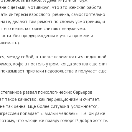
 потребность важной. А деньги-то его! Муж
е с детьми, мотивируя, что это женская работа.
ать интересы взрослого ребенка, самостоятельно
нате, делают там ремонт по своему усмотрению, и
т его вещи, которые считают ненужными.
ости без предупреждения и учета времени и
яжемать).
ся, между собой, а так же перемежаться подлинной
имер, кофе в постель утром, когда жертва еще спит
а показывает признаки недовольства и получает еще
остепенное развал психологических барьеров
т такое качество, как перфекционизм и считает,
не так ценна. Еще более ситуация усложняется,
грессией попадает « милый человек». Т.е. он даже
потому, что «люди же правду говорят\ добра хотят».