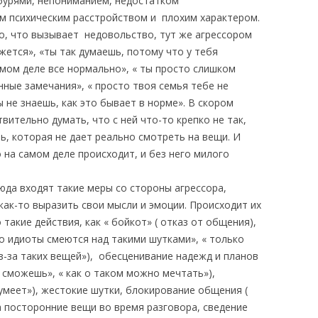
бурями, непониманием, недостатком
м психическим расстройством и плохим характером.
то, что вызывает недовольство, тут же агрессором
жется», «ты так думаешь, потому что у тебя
амом деле все нормально», « ты просто слишком
ные замечания», « просто твоя семья тебе не
 не знаешь, как это бывает в норме». В скором
вительно думать, что с ней что-то крепко не так,
ь, которая не дает реально смотреть на вещи. И
 на самом деле происходит, и без него милого
да входят такие меры со стороны агрессора,
ак-то выразить свои мысли и эмоции. Происходит их
такие действия, как « бойкот» ( отказ от общения),
о идиоты смеются над такими шутками», « только
-за таких вещей»), обесценивание надежд и планов
ы сможешь», « как о таком можно мечтать»),
умеет»), жестокие шутки, блокирование общения (
а посторонние вещи во время разговора, сведение