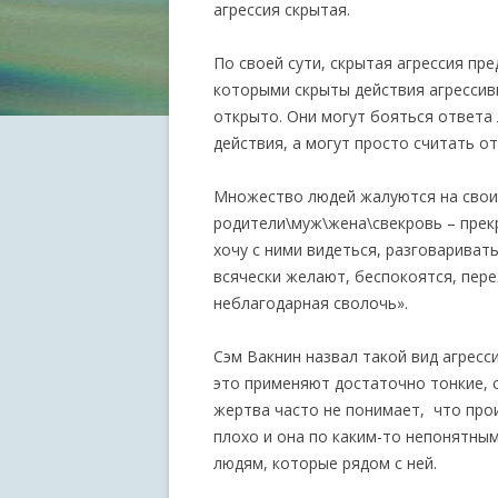
агрессия скрытая.
По своей сути, скрытая агрессия пр
которыми скрыты действия агрессивн
открыто. Они могут бояться ответа 
действия, а могут просто считать о
Множество людей жалуются на своих
родители\муж\жена\свекровь – прек
хочу с ними видеться, разговариват
всячески желают, беспокоятся, пере
неблагодарная сволочь».
Сэм Вакнин назвал такой вид агрес
это применяют достаточно тонкие, 
жертва часто не понимает, что прои
плохо и она по каким-то непонятны
людям, которые рядом с ней.