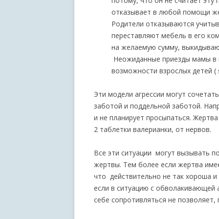
потому, что он не считает эту
отказывает в любой помощи жен
Родители отказываются учитыв
переставляют мебель в его ком
на желаемую сумму, выкидываю
Неожиданные приезды мамы в г
возможности взрослых детей ( 
Эти модели агрессии могут сочетать
заботой и поддельной заботой. Напр
и не планирует просыпаться. Жертв
2 таблетки валерианки, от нервов.
Все эти ситуации могут вызывать п
жертвы. Тем более если жертва имее
что действительно не так хороша и 
если в ситуацию с обволакивающей а
себе сопротивляться не позволяет, 