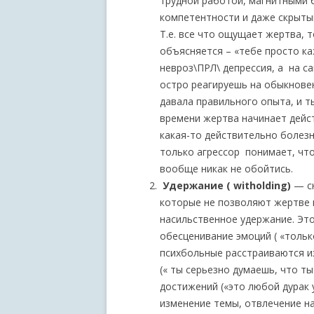
трудной работой, магнитными 
компетентности и даже скрыты
Т.е. все что ощущает жертва, 
объясняется – «тебе просто ка
невроз\ПРЛ\ депрессия, а на с
остро реагируешь на обыкновен
давала правильного опыта, и ты
времени жертва начинает дейст
какая-то действительно болезн
только агрессор понимает, что
вообще никак не обойтись.
Удержание ( witholding)
— сю
которые не позволяют жертве к
насильственное удержание. Это 
обесценивание эмоций ( «тольк
психбольные расстраиваются из
(« ты серьезно думаешь, что т
достижений («это любой дурак 
изменение темы, отвлечение н