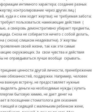
формации интимного характера; создание разных
жертву; контролирование через других лиц (
й, куда и с кем ходит жертва); не требуемая забота;
 требуют пользоваться; намекающие действия (
вью, а свекровь демонстративно убирает предметы,
цида. Сноха не собирается ничего с собой делать,
на ( сноха) слишком неадекватна). У жертвы
роявления своей жизни, так как эти самые
акцию окружающих. За свои чувства и действия
бы не оправдываться лучше вообще скрывать.
отрицание ценности другой личности, пренебрежение
ении обязанностей, поддержки. Например, человек
на важную встречу, не предоставляет нужные
выделять деньги на необходимые нужды ( купить
ллергии бытовую химию, не дает денег на
ает в посещении стоматолога для оказания
тающей и сидящей с маленьким ребенком жене,