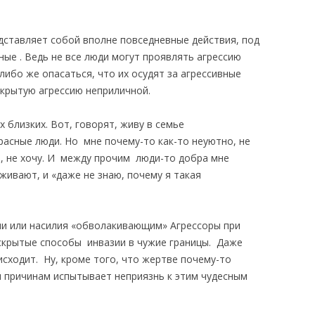
едставляет собой вполне повседневные действия, под
ые . Ведь не все люди могут проявлять агрессию
либо же опасаться, что их осудят за агрессивные
ткрытую агрессию неприличной.
 близких. Вот, говорят, живу в семье
расные люди. Но мне почему-то как-то неуютно, не
ь, не хочу. И между прочим люди-то добра мне
живают, и «даже не знаю, почему я такая
сии или насилия «обволакивающим» Агрессоры при
скрытые способы инвазии в чужие границы. Даже
сходит. Ну, кроме того, что жертве почему-то
м причинам испытывает неприязнь к этим чудесным