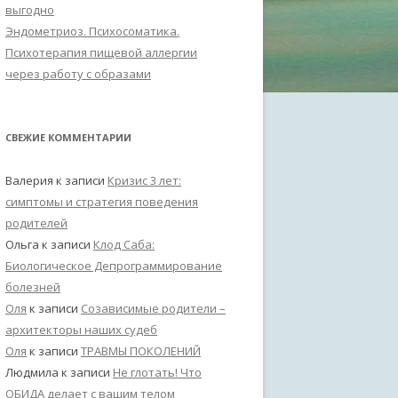
выгодно
Эндометриоз. Психосоматика.
Психотерапия пищевой аллергии
через работу с образами
СВЕЖИЕ КОММЕНТАРИИ
Валерия
к записи
Кризис 3 лет:
симптомы и стратегия поведения
родителей
Ольга
к записи
Клод Саба:
Биологическое Депрограммирование
болезней
Оля
к записи
Созависимые родители –
архитекторы наших судеб
Оля
к записи
ТРАВМЫ ПОКОЛЕНИЙ
Людмила
к записи
Не глотать! Что
ОБИДА делает с вашим телом