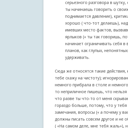
серьезного разговора в шутку,
ты начинаешь говорить о своих
поднимается давление), критика
хорошо ( что-тот делаешь), на
имевших место фактов, вызвав
ярлыков (« ты так говоришь, по
начинает ограничивать себя в 
планов, как глупых, непонятных
удерживать.
Сюда же относятся такие действия, 
тебе скажу на чистоту); игнорирован
немного прибрала в столе и немного
то неприличное пишешь, что нельзя ч
что разве ты что-то от меня скрыва
гораздо больше, потому, что у тебя
замечания, вопросы (« а почему у вас
должны писать совсем другое и не об
( «На самом деле, мне тебя жаль»),