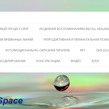
S, Терапии QHS ,, исцелении воспоминанием и ренкарнационике. Услу
еления жизни. Личный сайт Ел
Перейти к содержимому
ОВЫЙ ПРОЦЕСССИНГ
ИСЦЕЛЕНИЕ ВОСПОМИНАНИЕМ (RECALL HEALING
ИЕ ВРЕМЕННЫХ ЛИНИЙ
РЕПРОДУКТИВНАЯ И ПЕРИНАТАЛЬНАЯ ПСИ
ЭОТ(ЭМОЦИОНАЛЬНО-ОБРАЗНАЯ ТЕРАПИЯ)
RPT
QHS (QU
КЛЮЧЕ
 МОДЕЛИРОВАНИЕ
КОНСУЛЬТАЦИИ
ВИДЕО
БЛОГ
СОСТО
КОНСУЛЬТАЦИЯ
САБАХУТ
ПАКЕТ СЕССИЙ И
КОНСУЛЬТАЦИЙ
СОПРОВОЖДЕНИЕ
КОУЧИНГ ДО РЕЗУЛЬТАТА