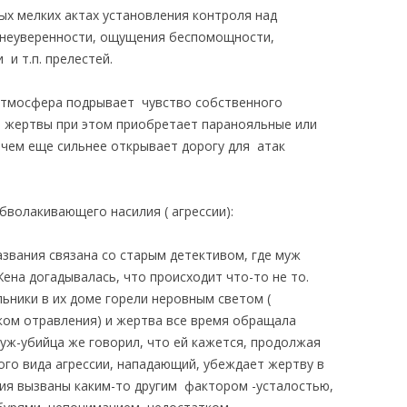
ых мелких актах установления контроля над
 неуверенности, ощущения беспомощности,
и т.п. прелестей.
 атмосфера подрывает чувство собственного
ь жертвы при этом приобретает паранояльные или
 чем еще сильнее открывает дорогу для атак
волакивающего насилия ( агрессии):
азвания связана со старым детективом, где муж
ена догадывалась, что происходит что-то не то.
льники в их доме горели неровным светом (
ком отравления) и жертва все время обращала
уж-убийца же говорил, что ей кажется, продолжая
ного вида агрессии, нападающий, убеждает жертву в
ния вызваны каким-то другим фактором -усталостью,