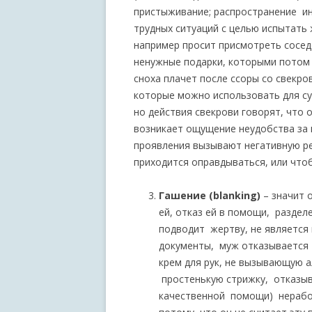
пристыживание; распространение ин
трудных ситуаций с целью испытать 
например просит присмотреть соседе
ненужные подарки, которыми потом
сноха плачет после ссоры со свекро
которые можно использовать для суи
но действия свекрови говорят, что о
возникает ощущение неудобства за п
проявления вызывают негативную ре
приходится оправдываться, или что
Гашение (blanking)
– значит 
ей, отказ ей в помощи, раздел
подводит жертву, не является 
документы, муж отказывается 
крем для рук, не вызывающую а
простенькую стрижку, отказыв
качественной помощи) нерабо