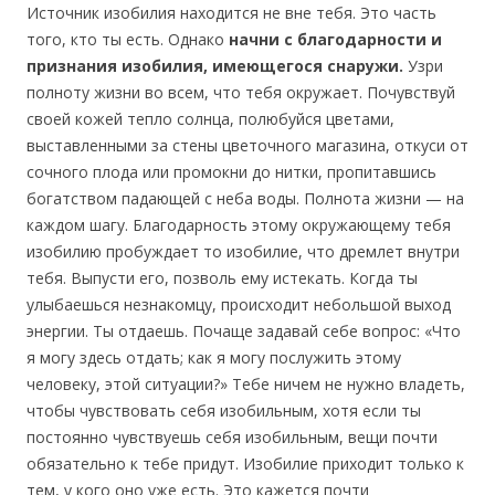
Источник изобилия находится не вне тебя. Это часть
того, кто ты есть. Однако
начни с благодарности и
признания изобилия, имеющегося снаружи.
Узри
полноту жизни во всем, что тебя окружает. Почувствуй
своей кожей тепло солнца, полюбуйся цветами,
выставленными за стены цветочного магазина, откуси от
сочного плода или промокни до нитки, пропитавшись
богатством падающей с неба воды. Полнота жизни — на
каждом шагу. Благодарность этому окружающему тебя
изобилию пробуждает то изобилие, что дремлет внутри
тебя. Выпусти его, позволь ему истекать. Когда ты
улыбаешься незнакомцу, происходит небольшой выход
энергии. Ты отдаешь. Почаще задавай себе вопрос: «Что
я могу здесь отдать; как я могу послужить этому
человеку, этой ситуации?» Тебе ничем не нужно владеть,
чтобы чувствовать себя изобильным, хотя если ты
постоянно чувствуешь себя изобильным, вещи почти
обязательно к тебе придут. Изобилие приходит только к
тем, у кого оно уже есть. Это кажется почти