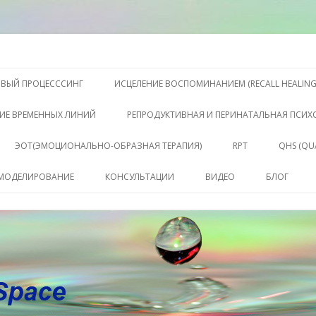
S, Терапии QHS ,, исцелении воспоминанием и ренкарнационике. Услу
еления жизни. Личный сайт Ел
Перейти к содержимому
ОВЫЙ ПРОЦЕСССИНГ
ИСЦЕЛЕНИЕ ВОСПОМИНАНИЕМ (RECALL HEALING
ИЕ ВРЕМЕННЫХ ЛИНИЙ
РЕПРОДУКТИВНАЯ И ПЕРИНАТАЛЬНАЯ ПСИ
ЭОТ(ЭМОЦИОНАЛЬНО-ОБРАЗНАЯ ТЕРАПИЯ)
RPT
QHS (QU
КЛЮЧЕ
 МОДЕЛИРОВАНИЕ
КОНСУЛЬТАЦИИ
ВИДЕО
БЛОГ
СОСТО
КОНСУЛЬТАЦИЯ
САБАХУТ
ПАКЕТ СЕССИЙ И
КОНСУЛЬТАЦИЙ
СОПРОВОЖДЕНИЕ
КОУЧИНГ ДО РЕЗУЛЬТАТА