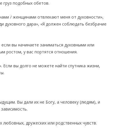
бе груз подобных обетов.
нами / женщинами отвлекают меня от духовности»,
ди духовного дара», «Я должен соблюдать безбрачие
: если вы начинаете заниматься духовными или
ым ростом, у вас портятся отношения.
. Если вы долго не можете найти спутника жизни,
ы.
я
ущим. Вы дали их не Богу, а человеку (людям), и
 зависимость.
х любовных, дружеских или родственных чувств.