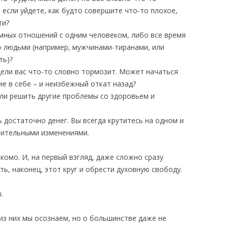
 если уйдете, как будто совершите что-то плохое,
ти?
мных отношений с одним человеком, либо все время
» людьми (например, мужчинами-тиранами, или
ть)?
ели вас что-то словно тормозит. Может начаться
ие в себе – и неизбежный откат назад?
или решить другие проблемы со здоровьем и
ь достаточно денег. Вы всегда крутитесь на одном и
ачительными изменениями.
комо. И, на первый взгляд, даже сложно сразу
ь, наконец, этот круг и обрести духовную свободу.
.
 из них мы осознаем, но о большинстве даже не