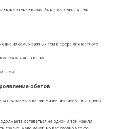
 да будет слово ваше: да, да; нет, нет; а что
– одна из самых важных тем в сфере личностного
сается каждого из нас.
м сами.
проявление обетов
 или проблемы в вашей жизни цикличны, постоянно
родолжаете оставаться на одной и той же(или
ь трудно, мало денег, но вас словно что-то