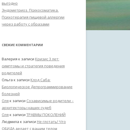
выгодно
Эндометриоз. Психосоматика.
Психотерапия пищевой аллергии
через работу с образами
СВЕЖИЕ КОММЕНТАРИИ
Валерия
к записи
Кризис 3 лет:
симптомы и стратегия поведения
родителей
Ольга
к записи
Клод Саба:
Биологическое Депрограммирование
болезней
Оля
к записи
Созависимые родители –
архитекторы наших судеб
Оля
к записи
ТРАВМЫ ПОКОЛЕНИЙ
Людмила
к записи
Не глотать! Что
ОБИДА делает с вашим телом