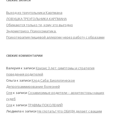
СВЕЖИЕ ЗАПИСИ
Выход из треугольника Карпмана
ЛОВУШКА ТРЕУГОЛЬНИКА КАРПМАНА
Обижаются только те, кому это выгодно
Эндометриоз. Психосоматика.
Психотерапия пищевой аллергии через работу с образами
СВЕЖИЕ КОММЕНТАРИИ
Валерия
к записи
Кризис 3 лет: симптомы и стратегия
поведения родителей
Ольга
к записи
Клод Саба: Биологическое
Депрограммирование болезней
Оля
к записи
Созависимые родители – архитекторы наших
судеб
Оля
к записи
ТРАВМЫ ПОКОЛЕНИЙ
Людмила
к записи
Не глотать! Что ОБИДА делает с вашим