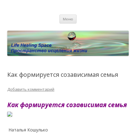
Пространство исцеления жизни.
Этот сайт о Квантовом процессинге LHS, Терапии QHS ,,
Перейти к содержимому
исцелении воспоминанием и ренкарнационике. Услуги.
Личный сайт Елены Барымовой
Меню
Консультации
Как формируется созависимая семья
Добавить комментарий
Как формируется созависимая семья
Наталья Кошулько