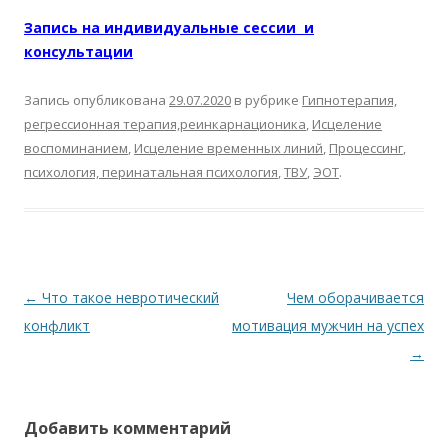
Запись на индивидуальные сессии и
консультации
Запись опубликована
29.07.2020
в рубрике
Гипнотерапия,
регрессионная терапия,реинкарнационика
,
Исцеление
воспоминанием
,
Исцеление временных линий
,
Процессинг
,
психология, перинатальная психология
,
ТВУ
,
ЭОТ
.
Навигация по записям
←
Что такое невротический
Чем оборачивается
конфликт
мотивация мужчин на успех
→
Добавить комментарий