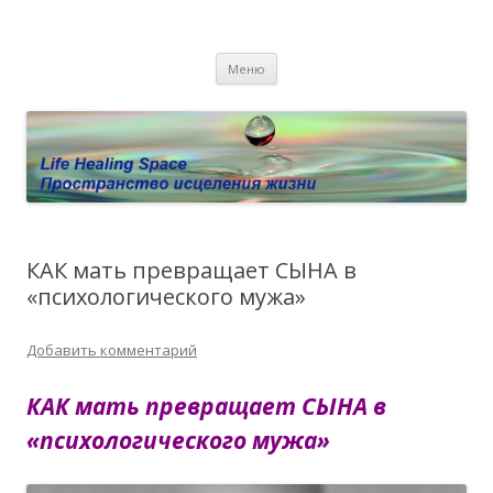
Пространство исцеления жизни.
Этот сайт о Квантовом процессинге LHS, Терапии QHS ,,
Перейти к содержимому
исцелении воспоминанием и ренкарнационике. Услуги.
Личный сайт Елены Барымовой
Меню
Консультации
КАК мать превращает СЫНА в
«психологического мужа»
Добавить комментарий
КАК мать превращает СЫНА в
«психологического мужа»