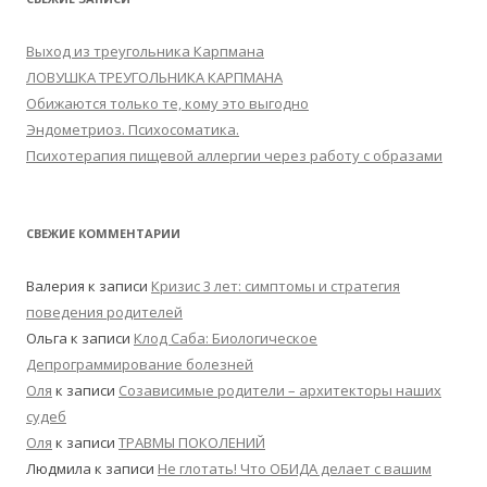
Выход из треугольника Карпмана
ЛОВУШКА ТРЕУГОЛЬНИКА КАРПМАНА
Обижаются только те, кому это выгодно
Эндометриоз. Психосоматика.
Психотерапия пищевой аллергии через работу с образами
СВЕЖИЕ КОММЕНТАРИИ
Валерия
к записи
Кризис 3 лет: симптомы и стратегия
поведения родителей
Ольга
к записи
Клод Саба: Биологическое
Депрограммирование болезней
Оля
к записи
Созависимые родители – архитекторы наших
судеб
Оля
к записи
ТРАВМЫ ПОКОЛЕНИЙ
Людмила
к записи
Не глотать! Что ОБИДА делает с вашим