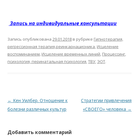
Запись на индивидуальные консультации
Запись опубликована
29.01.2018
в рубрике
Гипнотерапия,
регрессионная терапия,реинкарнационика
,
Исцеление
воспоминанием
,
Исцеление временных линий
,
Процессинг
,
психология, перинатальная психология
,
ТВУ
,
ЭОТ
.
Навигация по записям
←
Кен Уилбер. Отношение к
Стратегии привлечения
болезни различных культур
«СВОЕГО» человека
→
Добавить комментарий