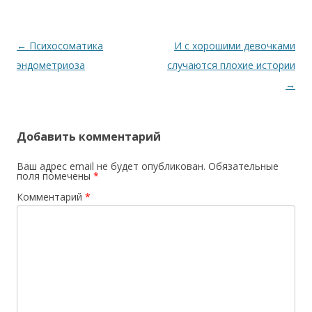
Навигация по записям
←
Психосоматика
И с хорошими девочками
эндометриоза
случаются плохие истории
→
Добавить комментарий
Ваш адрес email не будет опубликован.
Обязательные
поля помечены
*
Комментарий
*