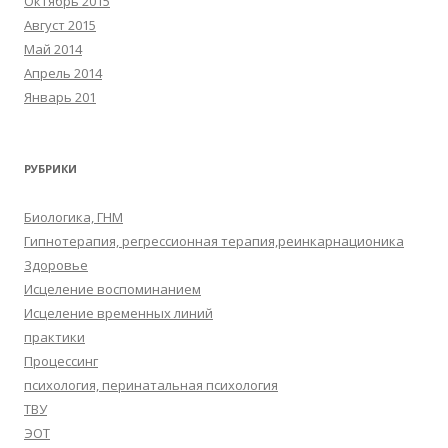
Октябрь 2015
Август 2015
Май 2014
Апрель 2014
Январь 201
РУБРИКИ
Биологика, ГНМ
Гипнотерапия, регрессионная терапия,реинкарнационика
Здоровье
Исцеление воспоминанием
Исцеление временных линий
практики
Процессинг
психология, перинатальная психология
ТВУ
ЭОТ