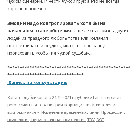
чужом сценарии. И нести чужой груз; а это не всегда
хорошо и полезно.
Эмоции надо контролировать хотя бы на
начальном этапе общения.
И не лезть в жизнь других
людей из праздного любопытства или желания
посплетничать и осудить; иначе вскоре начнут
происходить «события чужой судьбы»…
**************************************************
*******************************
Запись на консультацию
Запись опубликована
24.12.2021
в рубрике
Гипнотерапия,
регрессионная терапия,реинкарнационика
,
Исцеление
воспоминанием
,
Исцеление временных линий
,
Процессинг
,
психология, перинатальная психология
,
ТВУ
,
ЭОТ
.