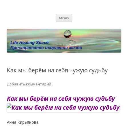
Пространство исцеления жизни.
Этот сайт о Квантовом процессинге LHS, Терапии QHS ,,
Перейти к содержимому
исцелении воспоминанием и ренкарнационике. Услуги.
Личный сайт Елены Барымовой
Меню
Консультации
Как мы берём на себя чужую судьбу
Добавить комментарий
Как мы берём на себя чужую судьбу
Анна Кирьянова