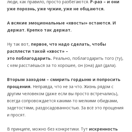
люди, как правило, просто разбегаются.
Р-раз – и они
уже порознь, уже чужие, уже не общаются.
А всякие эмоциональные «хвосты» остаются. И
держат. Крепко так держат.
Ну так вот,
первое, что надо сделать, чтобы
расплести такой «хвост» –
это
поблагодарить
.
Реально, поблагодарить того (ту),
с кем расстаёшься за то хорошее, он (она) дал (дала).
Вторым заходом – смирить гордыню и
попросить
прощения.
Неправда, что не за что. Жизнь рядом с
другим человеком (даже если вы просто встречались),
всегда сопровождается какими-то мелкими обидками,
задетостями, раздосадованностью. За всё это прощения
и просят.
В принципе, можно без конкретики. Тут
искренность