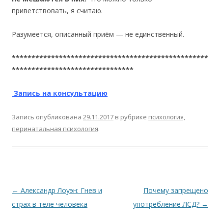
приветствовать, я считаю.
Разумеется, описанный приём — не единственный.
**************************************************
*******************************
Запись на консультацию
Запись опубликована
29.11.2017
в рубрике
психология,
перинатальная психология
.
Навигация по записям
←
Александр Лоуэн: Гнев и
Почему запрещено
страх в теле человека
употребление ЛСД?
→