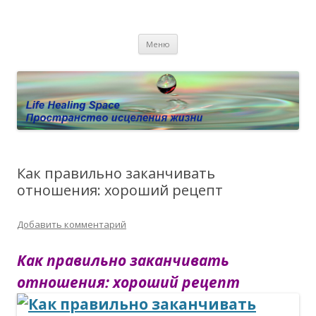
Пространство исцеления жизни.
Этот сайт о Квантовом процессинге LHS, Терапии QHS ,,
Перейти к содержимому
исцелении воспоминанием и ренкарнационике. Услуги.
Личный сайт Елены Барымовой
Меню
Консультации
Как правильно заканчивать
отношения: хороший рецепт
Добавить комментарий
Как правильно заканчивать
отношения: хороший рецепт