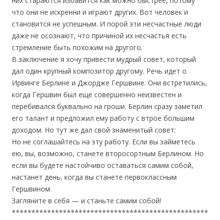
них стараются избавится как можно быстрее, потому
что они не искренни и играют других. Вот человек и
становится не успешным. И порой эти несчастные люди
даже не осознают, что причиной их несчастья есть
стремление быть похожим на другого.
В заключение я хочу привести мудрый совет, который
дал один крупный композитор другому. Речь идет о
Ирвинге Берлине и Джордже Гершвине. Они встретились,
когда Гершвин был еще совершенно неизвестен и
перебивался буквально на гроши. Берлин сразу заметил
его талант и предложил ему работу с втрое большим
доходом. Но тут же дал свой знаменитый совет:
Но не соглашайтесь на эту работу. Если вы займетесь
ею, вы, возможно, станете второсортным Берлином. Но
если вы будете настойчиво оставаться самим собой,
настанет день, когда вы станете первоклассным
Гершвином.
Загляните в себя — и станьте самим собой!
**************************************************