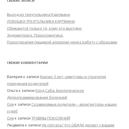
СВЕЖИЕ ЗАПИСИ
Выход из треугольника Карпмана
ЛОВУШКА ТРЕУГОЛЬНИКА КАРПМАНА
Обижаются только те, кому это выгодно
Эндометриоз. Психосоматика.
Психотерапия пищевой аллергии через работу с образами
СВЕЖИЕ КОММЕНТАРИИ
Валерия
к записи
Кризис 3 лет: симптомы и стратегия
поведения родителей
Ольга
к записи
Клод Саба: Биологическое
Депрограммирование болезней
Оля
к записи
Созависимые родители – архитекторы наших
судеб
Оля
к записи
ТРАВМЫ ПОКОЛЕНИЙ
Людмила
к записи
Не глотать! Что ОБИДА делает с вашим