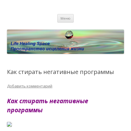
Пространство исцеления жизни.
Этот сайт о Квантовом процессинге LHS, Терапии QHS ,,
Перейти к содержимому
исцелении воспоминанием и ренкарнационике. Услуги.
Личный сайт Елены Барымовой
Меню
Консультации
Как стирать негативные программы
Добавить комментарий
Как стирать негативные
программы