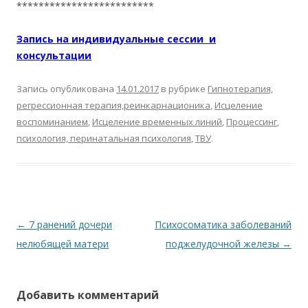
*************************
Запись на индивидуальные сессии и
консультации
Запись опубликована
14.01.2017
в рубрике
Гипнотерапия,
регрессионная терапия,реинкарнационика
,
Исцеление
воспоминанием
,
Исцеление временных линий
,
Процессинг
,
психология, перинатальная психология
,
ТВУ
.
Навигация по записям
←
7 ранений дочери
Психосоматика заболеваний
нелюбящей матери
поджелудочной железы
→
Добавить комментарий