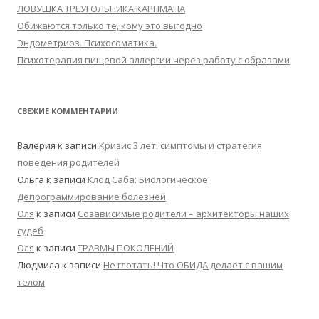
ЛОВУШКА ТРЕУГОЛЬНИКА КАРПМАНА
Обижаются только те, кому это выгодно
Эндометриоз. Психосоматика.
Психотерапия пищевой аллергии через работу с образами
СВЕЖИЕ КОММЕНТАРИИ
Валерия
к записи
Кризис 3 лет: симптомы и стратегия
поведения родителей
Ольга
к записи
Клод Саба: Биологическое
Депрограммирование болезней
Оля
к записи
Созависимые родители – архитекторы наших
судеб
Оля
к записи
ТРАВМЫ ПОКОЛЕНИЙ
Людмила
к записи
Не глотать! Что ОБИДА делает с вашим
телом