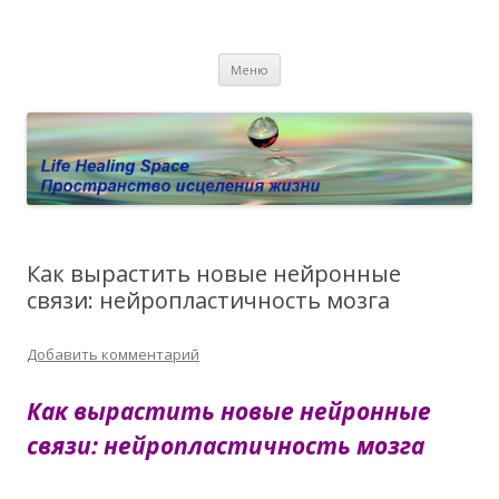
Пространство исцеления жизни.
Этот сайт о Квантовом процессинге LHS, Терапии QHS ,,
Перейти к содержимому
исцелении воспоминанием и ренкарнационике. Услуги.
Личный сайт Елены Барымовой
Меню
Консультации
Как вырастить новые нейронные
связи: нейропластичность мозга
Добавить комментарий
Как вырастить новые нейронные
связи: нейропластичность мозга