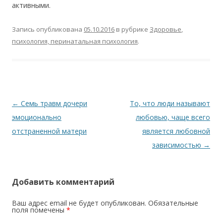
активными.
Запись опубликована
05.10.2016
в рубрике
Здоровье
,
психология, перинатальная психология
.
Навигация по записям
←
Семь травм дочери
То, что люди называют
эмоционально
любовью, чаще всего
отстраненной матери
является любовной
зависимостью
→
Добавить комментарий
Ваш адрес email не будет опубликован.
Обязательные
поля помечены
*