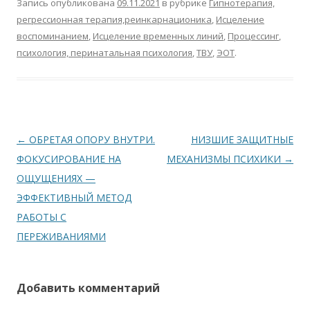
Запись опубликована
09.11.2021
в рубрике
Гипнотерапия,
регрессионная терапия,реинкарнационика
,
Исцеление
воспоминанием
,
Исцеление временных линий
,
Процессинг
,
психология, перинатальная психология
,
ТВУ
,
ЭОТ
.
Навигация по записям
←
ОБРЕТАЯ ОПОРУ ВНУТРИ.
НИЗШИЕ ЗАЩИТНЫЕ
ФОКУСИРОВАНИЕ НА
МЕХАНИЗМЫ ПСИХИКИ
→
ОЩУЩЕНИЯХ —
ЭФФЕКТИВНЫЙ МЕТОД
РАБОТЫ С
ПЕРЕЖИВАНИЯМИ
Добавить комментарий