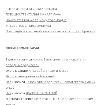
Выход из треугольника Карпмана
ЛОВУШКА ТРЕУГОЛЬНИКА КАРПМАНА
Обижаются только те, кому это выгодно
Эндометриоз. Психосоматика.
Психотерапия пищевой аллергии через работу с образами
СВЕЖИЕ КОММЕНТАРИИ
Валерия
к записи
Кризис 3 лет: симптомы и стратегия
поведения родителей
Ольга
к записи
Клод Саба: Биологическое
Депрограммирование болезней
Оля
к записи
Созависимые родители – архитекторы наших
судеб
Оля
к записи
ТРАВМЫ ПОКОЛЕНИЙ
Людмила
к записи
Не глотать! Что ОБИДА делает с вашим
телом