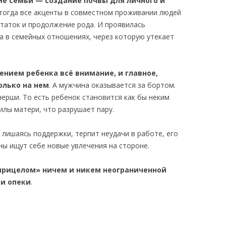
ие семьи — создание почвы для личного и
 тогда все акценты в совместном проживании людей
таток и продолжение рода. И проявилась
а в семейных отношениях, через которую утекает
ением ребенка всё внимание, и главное,
лько на нем
. А мужчина оказывается за бортом.
ерши. То есть ребенок становится как бы неким
илы матери, что разрушает пару.
лишаясь поддержки, терпит неудачи в работе, его
ны ищут себе новые увлечения на стороне.
прицелом» ничем и никем неограниченной
и опеки
.