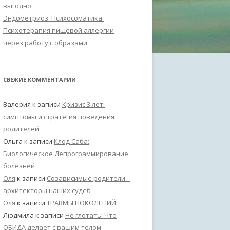
выгодно
Эндометриоз. Психосоматика.
Психотерапия пищевой аллергии
через работу с образами
СВЕЖИЕ КОММЕНТАРИИ
Валерия
к записи
Кризис 3 лет:
симптомы и стратегия поведения
родителей
Ольга
к записи
Клод Саба:
Биологическое Депрограммирование
болезней
Оля
к записи
Созависимые родители –
архитекторы наших судеб
Оля
к записи
ТРАВМЫ ПОКОЛЕНИЙ
Людмила
к записи
Не глотать! Что
ОБИДА делает с вашим телом