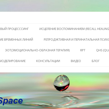
S, Терапии QHS ,, исцелении воспоминанием и ренкарнационике. Услу
еления жизни. Личный сайт Ел
Перейти к содержимому
ОВЫЙ ПРОЦЕСССИНГ
ИСЦЕЛЕНИЕ ВОСПОМИНАНИЕМ (RECALL HEALING
ИЕ ВРЕМЕННЫХ ЛИНИЙ
РЕПРОДУКТИВНАЯ И ПЕРИНАТАЛЬНАЯ ПСИ
ЭОТ(ЭМОЦИОНАЛЬНО-ОБРАЗНАЯ ТЕРАПИЯ)
RPT
QHS (QU
КЛЮЧЕ
 МОДЕЛИРОВАНИЕ
КОНСУЛЬТАЦИИ
ВИДЕО
БЛОГ
СОСТО
КОНСУЛЬТАЦИЯ
САБАХУТ
ПАКЕТ СЕССИЙ И
КОНСУЛЬТАЦИЙ
СОПРОВОЖДЕНИЕ
КОУЧИНГ ДО РЕЗУЛЬТАТА