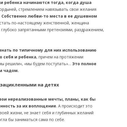
и ребенка начинаются тогда, когда душа
гордыней, стремлением навязывать свои желания
.
Собственно любви-то места в ее душевном
в стать по-настоящему женственной, женщина
, глубоко запрятанными претензиями, раздражением,
знать по типичному для них использованию
 себя и ребенка
, причем на протяжении
«мы решили», «мы будем поступать»…
Это полное
м чадом.
 зацикленными на детях
свои нереализованные мечты, планы, как бы
енность за их воплощение
. А происходит это
своей жизни, не знает себя и глубинных желаний
огла бы заниматься сама по себе.