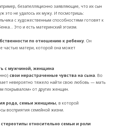
пример, безапелляционно заявляющие, что их сын
ж это не удалось их мужу. И посмотришь:
льчика с художественным способностями готовят к
бенка… Это и есть материнский эгоизм.
обственности по отношению к ребенку
. Он
е частью матери, которой она может
сть с мужчиной, женщина
анно)
свои нерастраченные чувства на сына
. Во
вает невероятно тяжело найти свою любовь — мать
ым покрывалом» от других женщин.
ория рода, семьи женщины
, в которой
сы восприятия семейной жизни.
 стереотипы относительно семьи и роли