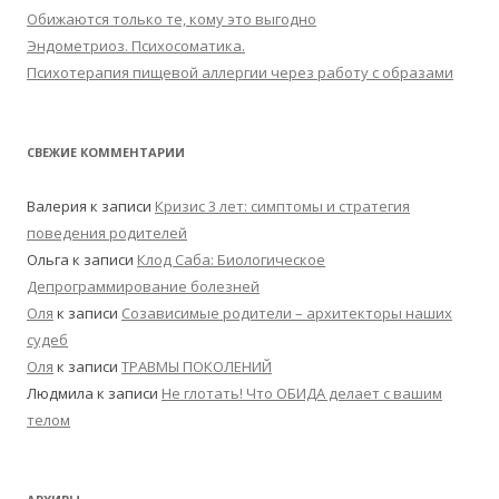
Обижаются только те, кому это выгодно
Эндометриоз. Психосоматика.
Психотерапия пищевой аллергии через работу с образами
СВЕЖИЕ КОММЕНТАРИИ
Валерия
к записи
Кризис 3 лет: симптомы и стратегия
поведения родителей
Ольга
к записи
Клод Саба: Биологическое
Депрограммирование болезней
Оля
к записи
Созависимые родители – архитекторы наших
судеб
Оля
к записи
ТРАВМЫ ПОКОЛЕНИЙ
Людмила
к записи
Не глотать! Что ОБИДА делает с вашим
телом