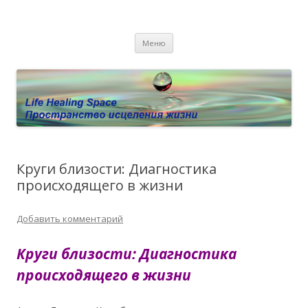
Пространство исцеления жизни.
Этот сайт о Квантовом процессинге LHS, Терапии QHS ,,
Перейти к содержимому
исцелении воспоминанием и ренкарнационике. Услуги.
Личный сайт Елены Барымовой
Меню
Консультации
Круги близости: Диагностика
происходящего в жизни
Добавить комментарий
Круги близости: Диагностика
происходящего в жизни