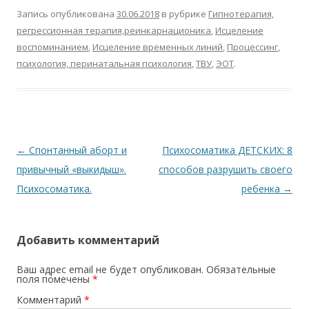
Запись опубликована
30.06.2018
в рубрике
Гипнотерапия,
регрессионная терапия,реинкарнационика
,
Исцеление
воспоминанием
,
Исцеление временных линий
,
Процессинг
,
психология, перинатальная психология
,
ТВУ
,
ЭОТ
.
Навигация по записям
←
Спонтанный аборт и
Психосоматика ДЕТСКИХ: 8
привычный «выкидыш».
способов разрушить своего
Психосоматика.
ребенка
→
Добавить комментарий
Ваш адрес email не будет опубликован.
Обязательные
поля помечены
*
Комментарий
*