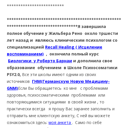
*************************
**************************************************
*******************************Я завершила
полное обучение у Жильбера Рено около тршести
лет назад и являюсь клиническим психологом со
специализацией
Recall Healing ( Исцеление
воспоминанием)
, окончила полный курс
Биологики у Роберто Барнаи
и дополнила свое
образование обучением в Школе Психосоматики
PSY2.0,
Все эти школы имеют одним из своих
источников
ГНМ(Германскую Новую Медицину-
GNM)
Если Вы обращаетесь ко мне с проблемами
здоровья, психосоматическими проблемами или
повторяющимися ситуациями в своей жизни , то
практически всегда я прошу Вас заранее заполнить и
отправить мне клиентскую анкету, С ней вы можете
ознакомиться здесь:
моя анкета
. Само по себе