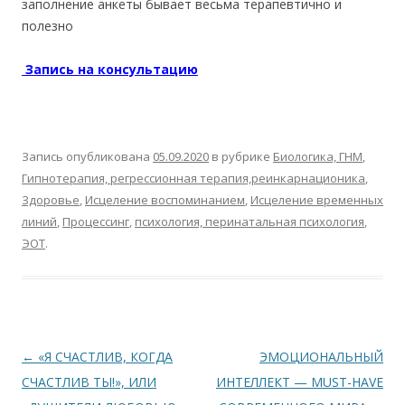
заполнение анкеты бывает весьма терапевтично и
полезно
Запись на консультацию
Запись опубликована
05.09.2020
в рубрике
Биологика, ГНМ
,
Гипнотерапия, регрессионная терапия,реинкарнационика
,
Здоровье
,
Исцеление воспоминанием
,
Исцеление временных
линий
,
Процессинг
,
психология, перинатальная психология
,
ЭОТ
.
Навигация по записям
←
«Я СЧАСТЛИВ, КОГДА
ЭМОЦИОНАЛЬНЫЙ
СЧАСТЛИВ ТЫ!», ИЛИ
ИНТЕЛЛЕКТ — MUST-HAVE