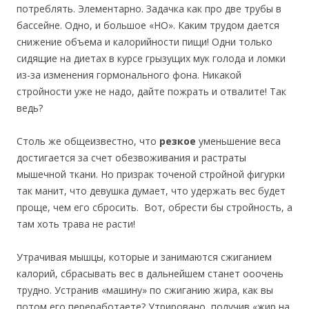
потреблять. Элементарно. Задачка как про две трубы в
бассейне. Одно, и большое «НО». Каким трудом дается
снижение объема и калорийности пищи! Одни только
сидящие на диетах в курсе грызущих мук голода и ломки
из-за изменения гормонального фона. Никакой
стройности уже не надо, дайте пожрать и отвалите! Так
ведь?
Столь же общеизвестно, что
резкое
уменьшение веса
достигается за счет обезвоживания и растраты
мышечной ткани. Но призрак точеной стройной фигурки
так манит, что девушка думает, что удержать вес будет
проще, чем его сбросить. Вот, обрести бы стройность, а
там хоть трава не расти!
Утрачивая мышцы, которые и занимаются сжиганием
калорий, сбрасывать вес в дальнейшем станет ооочень
трудно. Устранив «машину» по сжиганию жира, как вы
потом его переработаете? Утрировано, получив «жир на