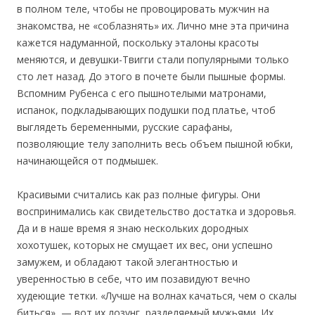
в полном теле, чтобы не провоцировать мужчин на
знакомства, не «соблазнять» их. Лично мне эта причина
кажется надуманной, поскольку эталоны красоты
меняются, и девушки-Твигги стали популярными только
сто лет назад. До этого в почете были пышные формы.
Вспомним Рубенса с его пышнотелыми матронами,
испанок, подкладывающих подушки под платье, чтоб
выглядеть беременными, русские сарафаны,
позволяющие телу заполнить весь объем пышной юбки,
начинающейся от подмышек.
Красивыми считались как раз полные фигуры. Они
воспринимались как свидетельство достатка и здоровья.
Да и в наше время я знаю нескольких дородных
хохотушек, которых не смущает их вес, они успешно
замужем, и обладают такой элегантностью и
уверенностью в себе, что им позавидуют вечно
худеющие тетки. «Лучше на волнах качаться, чем о скалы
биться», — вот их лозунг, разделяемый мужьями. Их