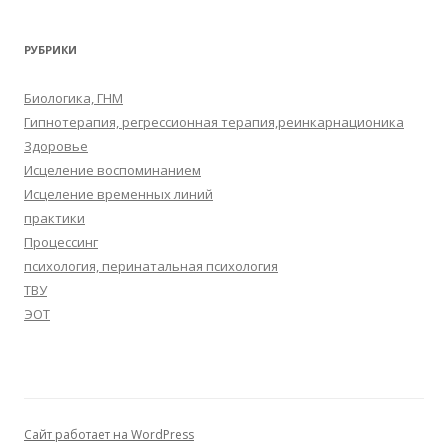
РУБРИКИ
Биологика, ГНМ
Гипнотерапия, регрессионная терапия,реинкарнационика
Здоровье
Исцеление воспоминанием
Исцеление временных линий
практики
Процессинг
психология, перинатальная психология
ТВУ
ЭОТ
Сайт работает на WordPress