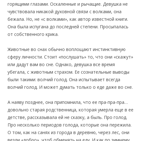
горящими глазами. Оскаленные и рычащие. Девушка не
чувствовала никакой духовной связи с волками, она
бежала. Но, не «с волками», как автор известной книги.
Она была испугана до последней степени. Просыпалась
от собственного крика.
Животные во снах обычно воплощают инстинктивную
сферу личности. Стоит «послушать» то, что они «скажут»
или дадут вам во сне. Однако, девушка все время
убегала, с животным страхом. Ее сознательные выводы
были такими: волчий голод. Она испытывает всегда
волчий голод. И может думать только о еде даже во сне.
А наяву позднее, она припомнила, что ее пра-пра-пра…
довольно старая родственница, которая умерла еще в ее
детстве, рассказывала ей не сказку, а быль. Про голод.
Про несколько периодов голода, которые она пережила.
О том, как на санях из города в деревню, через лес, они
везли «добро», чтоб обменять на еду. И как по зимнему