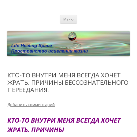
Пространство исцеления жизни.
Этот сайт о Квантовом процессинге LHS, Терапии QHS ,,
Перейти к содержимому
исцелении воспоминанием и ренкарнационике. Услуги.
Личный сайт Елены Барымовой
Меню
Консультации
КТО-ТО ВНУТРИ МЕНЯ ВСЕГДА ХОЧЕТ
ЖРАТЬ. ПРИЧИНЫ БЕССОЗНАТЕЛЬНОГО
ПЕРЕЕДАНИЯ.
Добавить комментарий
КТО-ТО ВНУТРИ МЕНЯ ВСЕГДА ХОЧЕТ
ЖРАТЬ. ПРИЧИНЫ