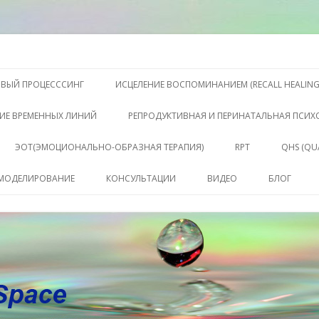
S, Терапии QHS ,, исцелении воспоминанием и ренкарнационике. Услу
еления жизни. Личный сайт Ел
Перейти к содержимому
ОВЫЙ ПРОЦЕСССИНГ
ИСЦЕЛЕНИЕ ВОСПОМИНАНИЕМ (RECALL HEALING
ИЕ ВРЕМЕННЫХ ЛИНИЙ
РЕПРОДУКТИВНАЯ И ПЕРИНАТАЛЬНАЯ ПСИ
ЭОТ(ЭМОЦИОНАЛЬНО-ОБРАЗНАЯ ТЕРАПИЯ)
RPT
QHS (QU
КЛЮЧЕ
 МОДЕЛИРОВАНИЕ
КОНСУЛЬТАЦИИ
ВИДЕО
БЛОГ
СОСТО
КОНСУЛЬТАЦИЯ
САБАХУТ
ПАКЕТ СЕССИЙ И
КОНСУЛЬТАЦИЙ
СОПРОВОЖДЕНИЕ
КОУЧИНГ ДО РЕЗУЛЬТАТА