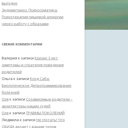
выгодно
Эндометриоз. Психосоматика.
Психотерапия пищевой аллергии
через работу с образами
СВЕЖИЕ КОММЕНТАРИИ
Валерия
к записи
Кризис 3 лет:
симптомы и стратегия поведения
родителей
Ольга
к записи
Клод Саба:
Биологическое Депрограммирование
болезней
Оля
к записи
Созависимые родители –
архитекторы наших судеб
Оля
к записи
ТРАВМЫ ПОКОЛЕНИЙ
Людмила
к записи
Не глотать! Что
ОБИДА делает с вашим телом