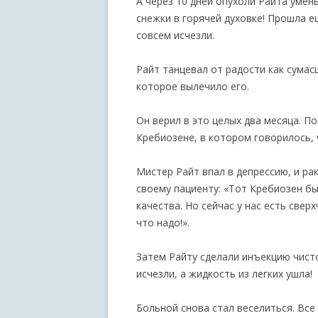
А через 10 дней опухоли Райта умен
снежки в горячей духовке! Прошла е
совсем исчезли.
Райт танцевал от радости как сумас
которое вылечило его.
Он верил в это целых два месяца. П
Кребиозене, в котором говорилось, 
Мистер Райт впал в депрессию, и ра
своему пациенту: «Тот Кребиозен б
качества. Но сейчас у нас есть свер
что надо!».
Затем Райту сделали инъекцию чист
исчезли, а жидкость из легких ушла!
Больной снова стал веселиться. Все