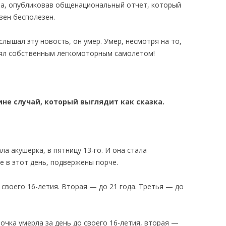
ла, опубликовав общенациональный отчет, который
зен бесполезен.
услышал эту новость, он умер. Умер, несмотря на то,
лял собственным легкомоторным самолетом!
не случай, который выглядит как сказка.
а акушерка, в пятницу 13-го. И она стала
е в этот день, подвержены порче.
 своего 16-летия. Вторая — до 21 года. Третья — до
вочка умерла за день до своего 16-летия, вторая —