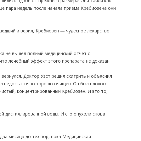
ьшились вдвое от прежнего размера! Они таяли как
ще пара недель после начала приема Кребиозена они
шедший и верил, Кребиозен — чудесное лекарство,
ока не вышел полный медицинский отчет о
что лечебный эффект этого препарата не доказан.
к вернулся. Доктор Уэст решил схитрить и объяснил
ыл недостаточно хорошо очищен. Он был плохого
хчистый, концентрированный Кребиозен. И это то,
ой дистиллированной воды. И его опухоли снова
 два месяца до тех пор, пока Медицинская