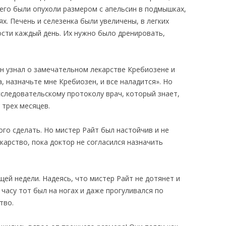
него были опухоли размером с апельсин в подмышках,
х. Печень и селезенка были увеличены, в легких
ости каждый день. Их нужно было дренировать,
Он узнал о замечательном лекарстве Кребиозене и
, назначьте мне Кребиозен, и все наладится». Но
сследовательскому протоколу врач, который знает,
 трех месяцев.
ого сделать. Но мистер Райт был настойчив и не
карство, пока доктор не согласился назначить
щей недели. Надеясь, что мистер Райт не дотянет и
 часу тот был на ногах и даже прогуливался по
тво.