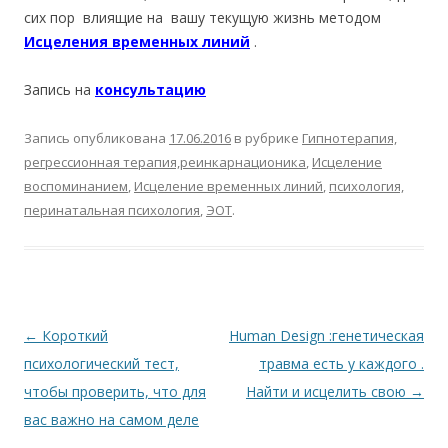
сих пор влиящие на вашу текущую жизнь методом
Исцеления временных линий
.
Запись на
консультацию
Запись опубликована
17.06.2016
в рубрике
Гипнотерапия,
регрессионная терапия,реинкарнационика
,
Исцеление
воспоминанием
,
Исцеление временных линий
,
психология,
перинатальная психология
,
ЭОТ
.
Навигация по записям
←
Короткий
Human Design :генетическая
психологический тест,
травма есть у каждого .
чтобы проверить, что для
Найти и исцелить свою
→
вас важно на самом деле