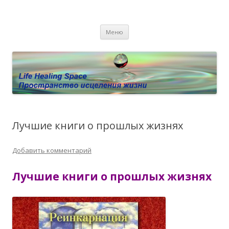
Пространство исцеления жизни.
Этот сайт о Квантовом процессинге LHS, Терапии QHS ,,
Перейти к содержимому
исцелении воспоминанием и ренкарнационике. Услуги.
Личный сайт Елены Барымовой
Меню
Консультации
Лучшие книги о прошлых жизнях
Добавить комментарий
Лучшие книги о прошлых жизнях