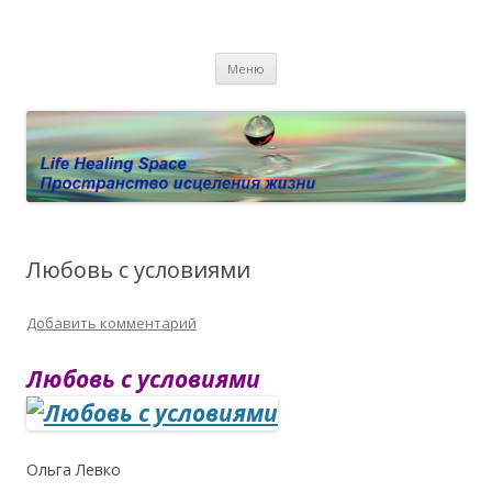
Пространство исцеления жизни.
Этот сайт о Квантовом процессинге LHS, Терапии QHS ,,
Перейти к содержимому
исцелении воспоминанием и ренкарнационике. Услуги.
Личный сайт Елены Барымовой
Меню
Консультации
Любовь с условиями
Добавить комментарий
Любовь с условиями
Ольга Левко