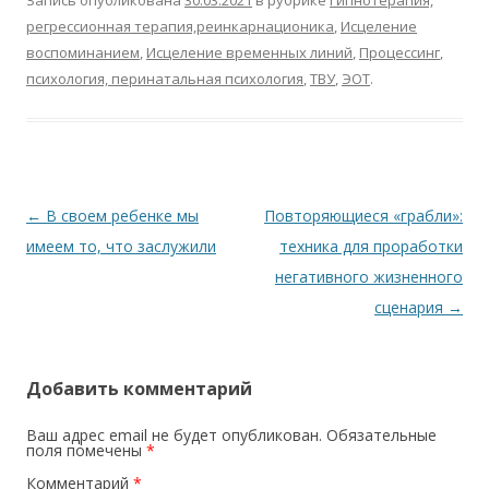
Запись опубликована
30.03.2021
в рубрике
Гипнотерапия,
регрессионная терапия,реинкарнационика
,
Исцеление
воспоминанием
,
Исцеление временных линий
,
Процессинг
,
психология, перинатальная психология
,
ТВУ
,
ЭОТ
.
Навигация по записям
←
В своем ребенке мы
Повторяющиеся «грабли»:
имеем то, что заслужили
техника для проработки
негативного жизненного
сценария
→
Добавить комментарий
Ваш адрес email не будет опубликован.
Обязательные
поля помечены
*
Комментарий
*