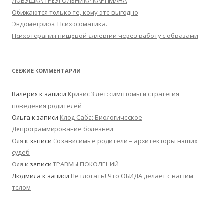
ЛОВУШКА ТРЕУГОЛЬНИКА КАРПМАНА
Обижаются только те, кому это выгодно
Эндометриоз. Психосоматика.
Психотерапия пищевой аллергии через работу с образами
СВЕЖИЕ КОММЕНТАРИИ
Валерия
к записи
Кризис 3 лет: симптомы и стратегия
поведения родителей
Ольга
к записи
Клод Саба: Биологическое
Депрограммирование болезней
Оля
к записи
Созависимые родители – архитекторы наших
судеб
Оля
к записи
ТРАВМЫ ПОКОЛЕНИЙ
Людмила
к записи
Не глотать! Что ОБИДА делает с вашим
телом