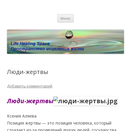
Пространство исцеления жизни.
Этот сайт о Квантовом процессинге LHS, Терапии QHS ,,
Перейти к содержимому
исцелении воспоминанием и ренкарнационике. Услуги.
Личный сайт Елены Барымовой
Меню
Консультации
Люди-жертвы
Добавить комментарий
Люди-жертвы
Ксения Аляева
Позиция жертвы — это позиция человека, который
страдает из-за проявлений других людей, государства,