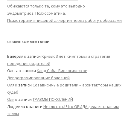
Обижаются только те, кому это выгодно
Эндометриоз. Психосоматика.
Психотерапия пищевой аллергии через работу с образами
СВЕЖИЕ КОММЕНТАРИИ
Валерия
к записи
Кризис 3 лет: симптомы и стратегия
поведения родителей
Ольга
к записи
Клод Саба: Биологическое
Депрограммирование болезней
Оля
к записи
Созависимые родители – архитекторы наших
судеб
Оля
к записи
ТРАВМЫ ПОКОЛЕНИЙ
Людмила
к записи
Не глотать! Что ОБИДА делает с вашим
телом