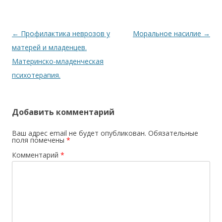
Навигация по записям
←
Профилактика неврозов у
Моральное насилие
→
матерей и младенцев.
Материнско-младенческая
психотерапия.
Добавить комментарий
Ваш адрес email не будет опубликован.
Обязательные
поля помечены
*
Комментарий
*