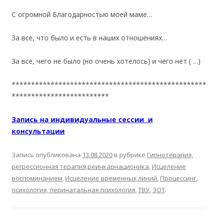
С огромной Благодарностью моей маме…
За все, что было и есть в наших отношениях…
За все, чего не было (но очень хотелось) и чего нет ( …)
**************************************************
*************************
Запись на индивидуальные сессии и
консультации
Запись опубликована
13.08.2020
в рубрике
Гипнотерапия,
регрессионная терапия,реинкарнационика
,
Исцеление
воспоминанием
,
Исцеление временных линий
,
Процессинг
,
психология, перинатальная психология
,
ТВУ
,
ЭОТ
.