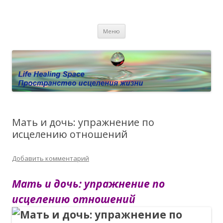
Пространство исцеления жизни.
Этот сайт о Квантовом процессинге LHS, Терапии QHS ,,
Перейти к содержимому
исцелении воспоминанием и ренкарнационике. Услуги.
Личный сайт Елены Барымовой
Меню
Консультации
Мать и дочь: упражнение по
исцелению отношений
Добавить комментарий
Мать и дочь: упражнение по
исцелению отношений