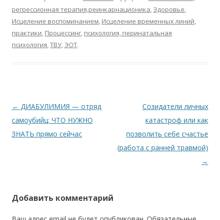
регрессионная терапия,реинкарнационика
,
Здоровье
,
Исцеление воспоминанием
,
Исцеление временных линий
,
практики
,
Процессинг
,
психология, перинатальная
психология
,
ТВУ
,
ЭОТ
.
Навигация по записям
←
ДИАБУЛИМИЯ — отряд
Созидатели личных
самоубийц: ЧТО НУЖНО
катастроф или как
ЗНАТЬ прямо сейчас
позволить себе счастье
(работа с ранней травмой)
→
Добавить комментарий
Ваш адрес email не будет опубликован.
Обязательные