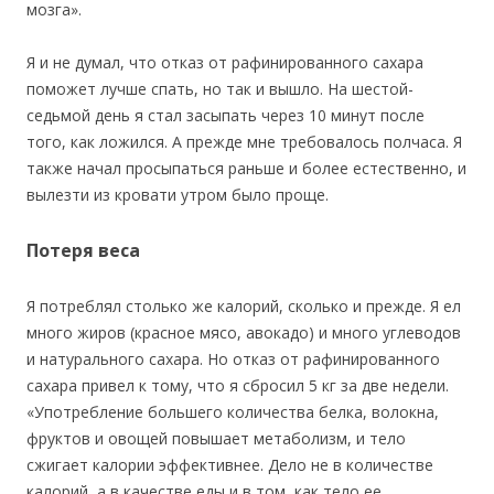
мозга».
Я и не думал, что отказ от рафинированного сахара
поможет лучше спать, но так и вышло. На шестой-
седьмой день я стал засыпать через 10 минут после
того, как ложился. А прежде мне требовалось полчаса. Я
также начал просыпаться раньше и более естественно, и
вылезти из кровати утром было проще.
Потеря веса
Я потреблял столько же калорий, сколько и прежде. Я ел
много жиров (красное мясо, авокадо) и много углеводов
и натурального сахара. Но отказ от рафинированного
сахара привел к тому, что я сбросил 5 кг за две недели.
«Употребление большего количества белка, волокна,
фруктов и овощей повышает метаболизм, и тело
сжигает калории эффективнее. Дело не в количестве
калорий, а в качестве еды и в том, как тело ее