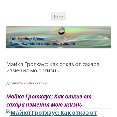
Пространство исцеления жизни.
Этот сайт о Квантовом процессинге LHS, Терапии QHS ,,
Перейти к содержимому
исцелении воспоминанием и ренкарнационике. Услуги.
Личный сайт Елены Барымовой
Меню
Консультации
Майкл Гротхаус: Как отказ от сахара
изменил мою жизнь
Добавить комментарий
Майкл Гротхаус: Как отказ от
сахара изменил мою жизнь