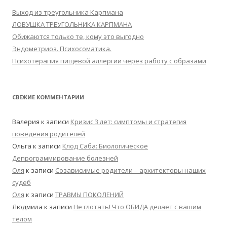
Выход из треугольника Карпмана
ЛОВУШКА ТРЕУГОЛЬНИКА КАРПМАНА
Обижаются только те, кому это выгодно
Эндометриоз. Психосоматика.
Психотерапия пищевой аллергии через работу с образами
СВЕЖИЕ КОММЕНТАРИИ
Валерия
к записи
Кризис 3 лет: симптомы и стратегия
поведения родителей
Ольга
к записи
Клод Саба: Биологическое
Депрограммирование болезней
Оля
к записи
Созависимые родители – архитекторы наших
судеб
Оля
к записи
ТРАВМЫ ПОКОЛЕНИЙ
Людмила
к записи
Не глотать! Что ОБИДА делает с вашим
телом