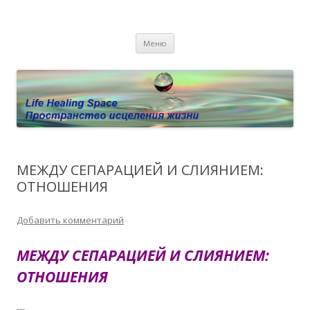
Пространство исцеления жизни.
Этот сайт о Квантовом процессинге LHS, Терапии QHS ,,
Перейти к содержимому
исцелении воспоминанием и ренкарнационике. Услуги.
Личный сайт Елены Барымовой
Меню
Консультации
МЕЖДУ СЕПАРАЦИЕЙ И СЛИЯНИЕМ:
ОТНОШЕНИЯ
Добавить комментарий
МЕЖДУ СЕПАРАЦИЕЙ И СЛИЯНИЕМ:
ОТНОШЕНИЯ