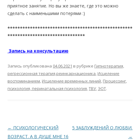
приятное занятие. Но вы же знаете, где это можно
сделать с наименьшими потерями :)
**************************************************
*******************************
Запись на консультацию
Запись опубликована
04.06.2021
в рубрике
Гипнотерапия,
регрессионная терапия,реинкарнационика
,
Исцеление
воспоминанием
,
Исцеление временных линий
,
Процессинг
,
психология, перинатальная психология
,
ТВУ
,
ЭОТ
.
Навигация по записям
←
ПСИХОЛОГИЧЕСКИЙ
5 ЗАБЛУЖДЕНИЙ О ЛЮБВИ.
ВОЗРАСТ. А В ДУШЕ МНЕ 16
→