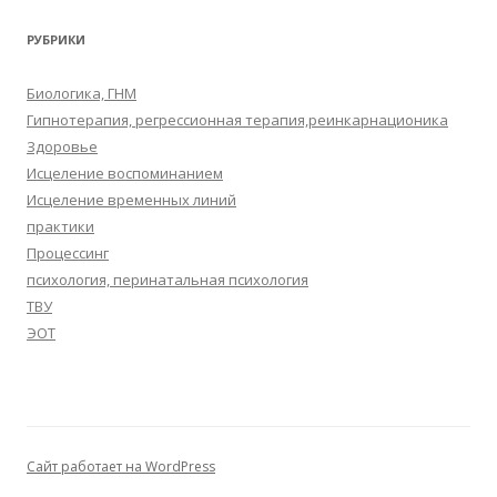
РУБРИКИ
Биологика, ГНМ
Гипнотерапия, регрессионная терапия,реинкарнационика
Здоровье
Исцеление воспоминанием
Исцеление временных линий
практики
Процессинг
психология, перинатальная психология
ТВУ
ЭОТ
Сайт работает на WordPress