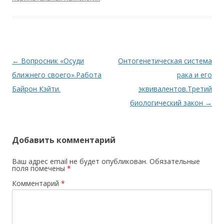
Навигация по записям
←
Вопросник «Осуди
Онтогенетическая система
ближнего своего».Работа
рака и его
Байрон Кэйти.
эквивалентов.Третий
биологический закон
→
Добавить комментарий
Ваш адрес email не будет опубликован.
Обязательные
поля помечены
*
Комментарий
*