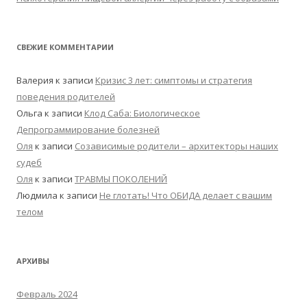
СВЕЖИЕ КОММЕНТАРИИ
Валерия
к записи
Кризис 3 лет: симптомы и стратегия
поведения родителей
Ольга
к записи
Клод Саба: Биологическое
Депрограммирование болезней
Оля
к записи
Созависимые родители – архитекторы наших
судеб
Оля
к записи
ТРАВМЫ ПОКОЛЕНИЙ
Людмила
к записи
Не глотать! Что ОБИДА делает с вашим
телом
АРХИВЫ
Февраль 2024