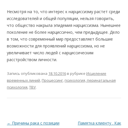
Несмотря на то, что интерес к нарциссизму растет среди
исследователей и общей популяции, нельзя говорить,
что общество накрыла эпидемия нарциссизма. Нынешнее
поколение не более нарциссично, чем предыдущее. Дело
в том, что современный мир предоставляет большие
возможности для проявлений нарциссизма, но не
увеличивает число людей с нарциссическим
расстройством личности.
Запись опубликована
18.10.2016
в рубрике
Исцеление
временных линий
,
Процессинг
,
психология, перинатальная
психология
,
ТВУ
.
Навигация по записям
←
Причины рака с позиции
Памятка клиенту . Как