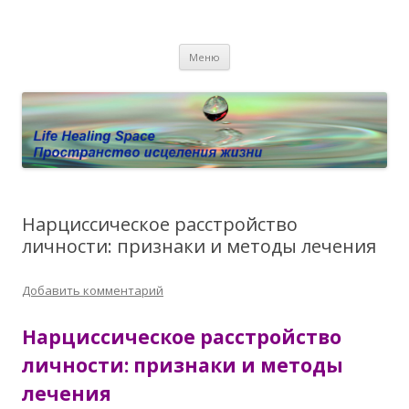
Пространство исцеления жизни.
Этот сайт о Квантовом процессинге LHS, Терапии QHS ,,
Перейти к содержимому
исцелении воспоминанием и ренкарнационике. Услуги.
Личный сайт Елены Барымовой
Меню
Консультации
Нарциссическое расстройство
личности: признаки и методы лечения
Добавить комментарий
Нарциссическое расстройство
личности: признаки и методы
лечения