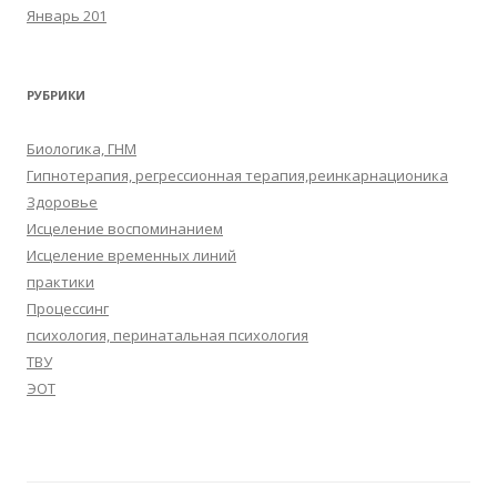
Январь 201
РУБРИКИ
Биологика, ГНМ
Гипнотерапия, регрессионная терапия,реинкарнационика
Здоровье
Исцеление воспоминанием
Исцеление временных линий
практики
Процессинг
психология, перинатальная психология
ТВУ
ЭОТ