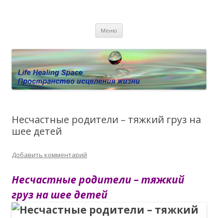
Пространство исцеления жизни.
Этот сайт о Квантовом процессинге LHS, Терапии QHS ,,
Перейти к содержимому
исцелении воспоминанием и ренкарнационике. Услуги.
Личный сайт Елены Барымовой
Меню
Консультации
Несчастные родители – тяжкий груз на
шее детей
Добавить комментарий
Несчастные родители – тяжкий
груз на шее детей