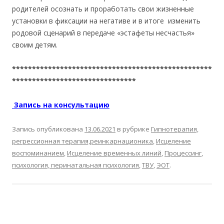
родителей осознать и проработать свои жизненные
установки в фиксации на негативе и в итоге изменить
родовой сценарий в передаче «эстафеты несчастья»
своим детям.
**************************************************
*******************************
Запись на консультацию
Запись опубликована
13.06.2021
в рубрике
Гипнотерапия,
регрессионная терапия,реинкарнационика
,
Исцеление
воспоминанием
,
Исцеление временных линий
,
Процессинг
,
психология, перинатальная психология
,
ТВУ
,
ЭОТ
.