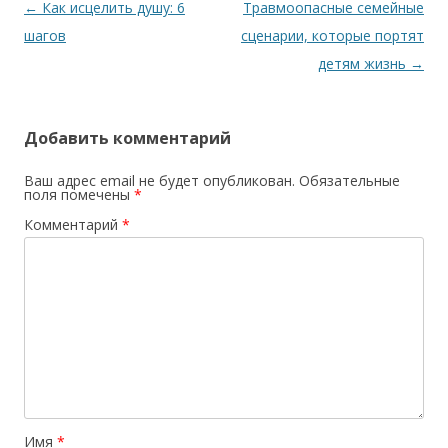
Навигация по записям
←
Как исцелить душу: 6
Травмоопасные семейные
шагов
сценарии, которые портят
детям жизнь
→
Добавить комментарий
Ваш адрес email не будет опубликован.
Обязательные
поля помечены
*
Комментарий
*
Имя
*