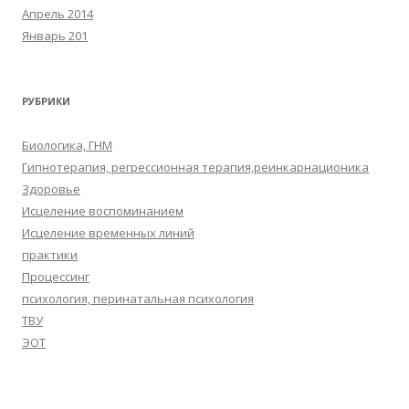
Апрель 2014
Январь 201
РУБРИКИ
Биологика, ГНМ
Гипнотерапия, регрессионная терапия,реинкарнационика
Здоровье
Исцеление воспоминанием
Исцеление временных линий
практики
Процессинг
психология, перинатальная психология
ТВУ
ЭОТ